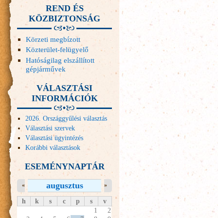
REND ÉS
KÖZBIZTONSÁG
Körzeti megbízott
Közterület-felügyelő
Hatóságilag elszállított
gépjárművek
VÁLASZTÁSI
INFORMÁCIÓK
2026. Országgyűlési választás
Választási szervek
Választási ügyintézés
Korábbi választások
ESEMÉNYNAPTÁR
augusztus
«
»
h
k
s
c
p
s
v
1
2