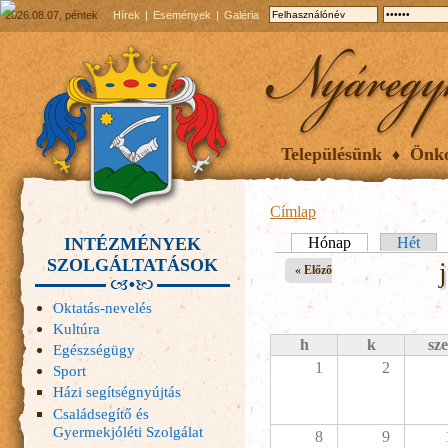
2026.08.07, péntek
Hírek
Események
Galéria
Településünk
Önk
Címlap
INTÉZMÉNYEK
Elsődleges fülek
Hónap
(aktív fül)
Hét
SZOLGÁLTATÁSOK
« Előző
Oktatás-nevelés
Kultúra
h
k
sze
Egészségügy
1
2
Sport
Házi segítségnyújtás
Családsegítő és
Gyermekjóléti Szolgálat
8
9