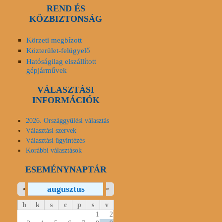
REND ÉS
KÖZBIZTONSÁG
Körzeti megbízott
Közterület-felügyelő
Hatóságilag elszállított
gépjárművek
VÁLASZTÁSI
INFORMÁCIÓK
2026. Országgyűlési választás
Választási szervek
Választási ügyintézés
Korábbi választások
ESEMÉNYNAPTÁR
augusztus
«
»
h
k
s
c
p
s
v
1
2