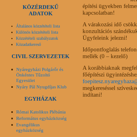
építési ügyekben felme
KÖZÉRDEKŰ
kapcsolatban!
ADATOK
A várakozási idő csökk
Általános közzétételi lista
konzultációs szándékuk
Különös közzétételi lista
Ügyfeleink jelezni!
Közzétételi szabályzatok
Közadatkereső
Időpontfoglalás telefon
mellék (0 – kezelő)
CIVIL SZERVEZETEK
A korábbiaknak megfel
Nyáregyházi Polgárőr és
főépítészi ügyintézéshe
Önkéntes Tűzoltó
Egyesület
foepitesz.nyaregyhaz
Nyáry Pál Nyugdíjas Klub
megkereséssel szíveske
indítani!
EGYHÁZAK
Római Katolikus Plébánia
Református egyházközség
Evangélikus
egyházközség