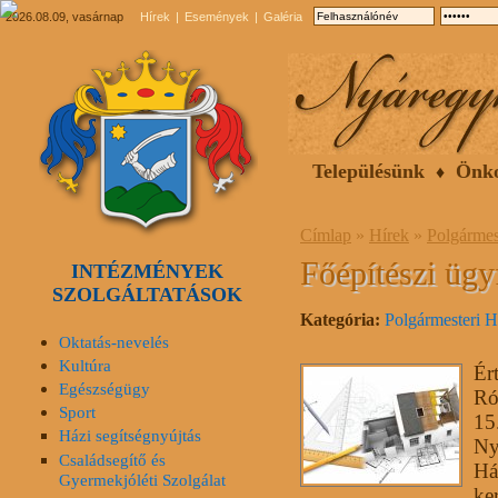
2026.08.09, vasárnap
Hírek
Események
Galéria
Településünk
Önk
Címlap
»
Hírek
»
Polgármes
Főépítészi ügy
INTÉZMÉNYEK
SZOLGÁLTATÁSOK
Kategória:
Polgármesteri H
Oktatás-nevelés
Kultúra
Ér
Egészségügy
Ró
Sport
15
Házi segítségnyújtás
Ny
Családsegítő és
Há
Gyermekjóléti Szolgálat
ker