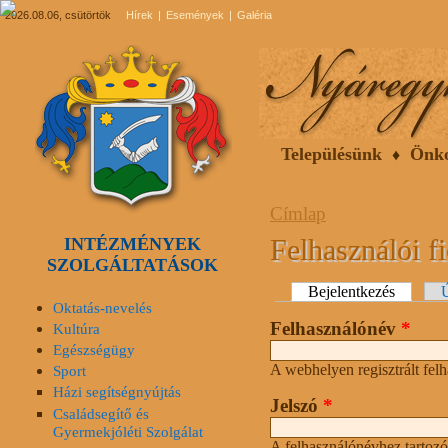
2026.08.06, csütörtök
Hírek
Események
Galéria
Településünk
Önk
Címlap
Felhasználói f
INTÉZMÉNYEK
SZOLGÁLTATÁSOK
Elsődleges fülek
Bejelentkezés
(aktív fü
Ú
Oktatás-nevelés
Felhasználónév
*
Kultúra
Egészségügy
A webhelyen regisztrált fel
Sport
Házi segítségnyújtás
Jelszó
*
Családsegítő és
Gyermekjóléti Szolgálat
A felhasználónévhez tartozó 