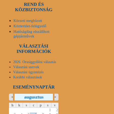
REND ÉS
KÖZBIZTONSÁG
Körzeti megbízott
Közterület-felügyelő
Hatóságilag elszállított
gépjárművek
VÁLASZTÁSI
INFORMÁCIÓK
2026. Országgyűlési választás
Választási szervek
Választási ügyintézés
Korábbi választások
ESEMÉNYNAPTÁR
augusztus
«
»
h
k
s
c
p
s
v
1
2