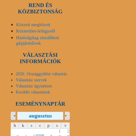
REND ÉS
KÖZBIZTONSÁG
Körzeti megbízott
Közterület-felügyelő
Hatóságilag elszállított
gépjárművek
VÁLASZTÁSI
INFORMÁCIÓK
2026. Országgyűlési választás
Választási szervek
Választási ügyintézés
Korábbi választások
ESEMÉNYNAPTÁR
augusztus
«
»
h
k
s
c
p
s
v
1
2