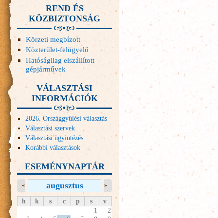
REND ÉS
KÖZBIZTONSÁG
Körzeti megbízott
Közterület-felügyelő
Hatóságilag elszállított
gépjárművek
VÁLASZTÁSI
INFORMÁCIÓK
2026. Országgyűlési választás
Választási szervek
Választási ügyintézés
Korábbi választások
ESEMÉNYNAPTÁR
augusztus
«
»
h
k
s
c
p
s
v
1
2