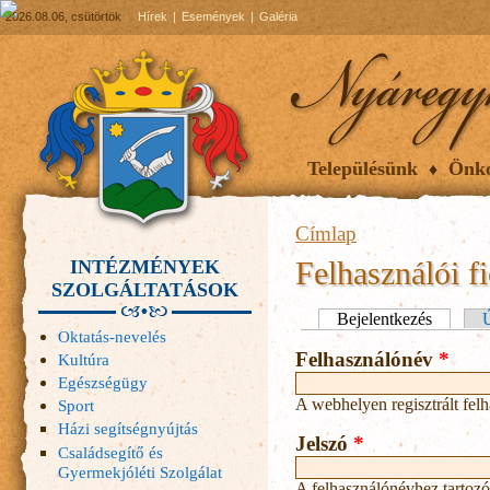
2026.08.06, csütörtök
Hírek
Események
Galéria
Településünk
Önk
Címlap
Felhasználói f
INTÉZMÉNYEK
SZOLGÁLTATÁSOK
Elsődleges fülek
Bejelentkezés
(aktív fü
Ú
Oktatás-nevelés
Felhasználónév
*
Kultúra
Egészségügy
A webhelyen regisztrált fel
Sport
Házi segítségnyújtás
Jelszó
*
Családsegítő és
Gyermekjóléti Szolgálat
A felhasználónévhez tartozó 