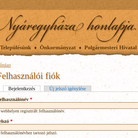
Településünk
Önkormányzat
Polgármesteri Hivatal
ímlap
Felhasználói fiók
lsődleges fülek
Bejelentkezés
(aktív fül)
Új jelszó igénylése
elhasználónév
*
 webhelyen regisztrált felhasználónév.
elszó
*
 felhasználónévhez tartozó jelszó.