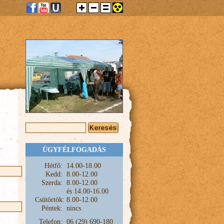
KERESÉS ŰRLAP
Keresés
ÜGYFÉLFOGADÁS
Hétfő:
1
4.00-18.00
Kedd:
8.00-12.00
Szerda:
8.00-12.00
és
14.00-16.00
Csütörtök:
8.00-12.00
Péntek:
nincs
Telefon:
06 (29) 690-180