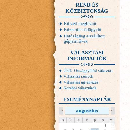
REND ÉS
KÖZBIZTONSÁG
Körzeti megbízott
Közterület-felügyelő
Hatóságilag elszállított
gépjárművek
VÁLASZTÁSI
INFORMÁCIÓK
2026. Országgyűlési választás
Választási szervek
Választási ügyintézés
Korábbi választások
ESEMÉNYNAPTÁR
augusztus
«
»
h
k
s
c
p
s
v
1
2