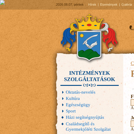
2026.08.07, péntek
Hírek
Események
Galéria
C
INTÉZMÉNYEK
SZOLGÁLTATÁSOK
E
Oktatás-nevelés
F
Kultúra
Egészségügy
A
Sport
Házi segítségnyújtás
J
Családsegítő és
Gyermekjóléti Szolgálat
A