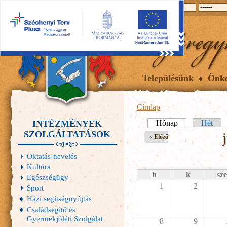
2026.08.08, szombat
Hírek
Események
Galéria
Településünk
Önk
Címlap
INTÉZMÉNYEK
Elsődleges fülek
Hónap
(aktív fül)
Hét
SZOLGÁLTATÁSOK
« Előző
Oktatás-nevelés
Kultúra
h
k
sze
Egészségügy
1
2
Sport
Házi segítségnyújtás
Családsegítő és
Gyermekjóléti Szolgálat
8
9