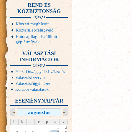
REND ÉS
KÖZBIZTONSÁG
Körzeti megbízott
Közterület-felügyelő
Hatóságilag elszállított
gépjárművek
VÁLASZTÁSI
INFORMÁCIÓK
2026. Országgyűlési választás
Választási szervek
Választási ügyintézés
Korábbi választások
ESEMÉNYNAPTÁR
augusztus
«
»
h
k
s
c
p
s
v
1
2