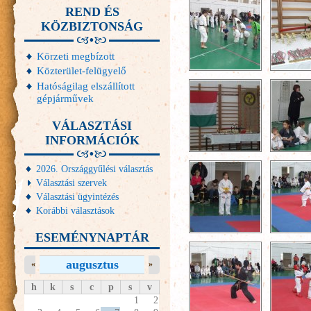
REND ÉS
KÖZBIZTONSÁG
Körzeti megbízott
Közterület-felügyelő
Hatóságilag elszállított
gépjárművek
VÁLASZTÁSI
INFORMÁCIÓK
2026. Országgyűlési választás
Választási szervek
Választási ügyintézés
Korábbi választások
ESEMÉNYNAPTÁR
augusztus
«
»
h
k
s
c
p
s
v
1
2