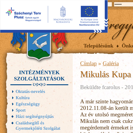
2026.08.07, péntek
Hírek
Események
Galéria
Településünk
Önk
Címlap
»
Galéria
Mikulás Kupa -
INTÉZMÉNYEK
SZOLGÁLTATÁSOK
Beküldte
fcarolus
- 201
Oktatás-nevelés
Kultúra
A már szinte hagyomán
Egészségügy
2012.11.08-án került m
Sport
Az év utolsó megmérette
Házi segítségnyújtás
Mikulás nem csak cukr
Családsegítő és
megérdemelt érmeket is 
Gyermekjóléti Szolgálat