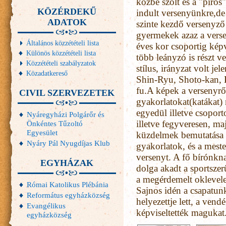
közbe szólt és a "piros"
KÖZÉRDEKŰ
indult versenyünkre,de
ADATOK
szinte kezdő versenyző
gyermekek azaz a verse
Általános közzétételi lista
éves kor csoportig képv
Különös közzétételi lista
több leányzó is részt v
Közzétételi szabályzatok
stílus, irányzat volt j
Közadatkereső
Shin-Ryu, Shoto-kan,
fu.A képek a versenyrő
CIVIL SZERVEZETEK
gyakorlatokat(katákat)
egyedül illetve csoport
Nyáregyházi Polgárőr és
illetve fegyveresen, maj
Önkéntes Tűzoltó
Egyesület
küzdelmek bemutatása
Nyáry Pál Nyugdíjas Klub
gyakorlatok, és a meste
versenyt. A fő bírónkn
EGYHÁZAK
dolga akadt a sportsze
a megérdemelt oklevele
Római Katolikus Plébánia
Sajnos idén a csapatunk
Református egyházközség
helyezettje lett, a ven
Evangélikus
képviseltették magukat
egyházközség