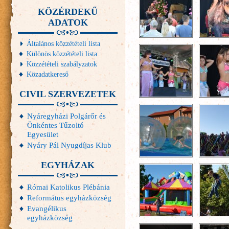
KÖZÉRDEKŰ
ADATOK
Általános közzétételi lista
Különös közzétételi lista
Közzétételi szabályzatok
Közadatkereső
CIVIL SZERVEZETEK
Nyáregyházi Polgárőr és
Önkéntes Tűzoltó
Egyesület
Nyáry Pál Nyugdíjas Klub
EGYHÁZAK
Római Katolikus Plébánia
Református egyházközség
Evangélikus
egyházközség