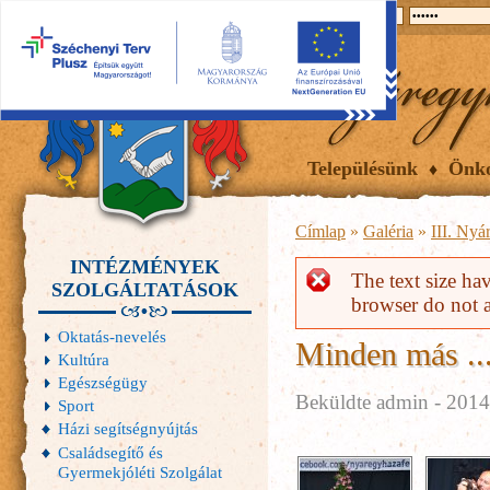
2026.08.10, hétfő
Hírek
Események
Galéria
Településünk
Önk
Címlap
»
Galéria
»
III. Nyá
INTÉZMÉNYEK
Hibaüzenet
The text size ha
SZOLGÁLTATÁSOK
browser do not a
Oktatás-nevelés
Minden más ..
Kultúra
Egészségügy
Beküldte
admin
- 2014.
Sport
Házi segítségnyújtás
Családsegítő és
Gyermekjóléti Szolgálat