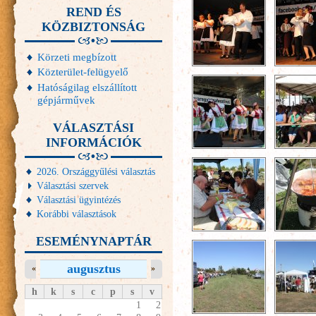
REND ÉS
KÖZBIZTONSÁG
Körzeti megbízott
Közterület-felügyelő
Hatóságilag elszállított
gépjárművek
VÁLASZTÁSI
INFORMÁCIÓK
2026. Országgyűlési választás
Választási szervek
Választási ügyintézés
Korábbi választások
ESEMÉNYNAPTÁR
augusztus
«
»
h
k
s
c
p
s
v
1
2