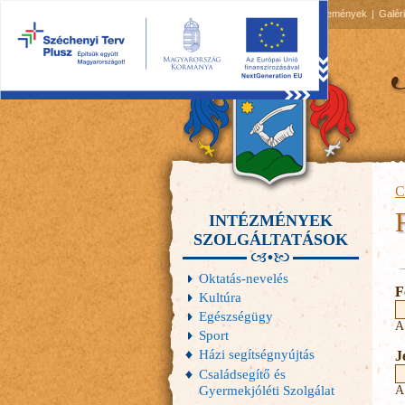
2026.08.06, csütörtök
Hírek
Események
Galér
C
INTÉZMÉNYEK
SZOLGÁLTATÁSOK
E
Oktatás-nevelés
F
Kultúra
Egészségügy
A
Sport
Házi segítségnyújtás
J
Családsegítő és
Gyermekjóléti Szolgálat
A