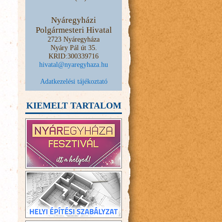
Nyáregyházi
Polgármesteri Hivatal
2723 Nyáregyháza
Nyáry Pál út 35.
KRID:300339716
hivatal@nyaregyhaza.hu
Adatkezelési tájékoztató
KIEMELT TARTALOM