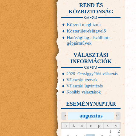
REND ÉS
KÖZBIZTONSÁG
Körzeti megbízott
Közterület-felügyelő
Hatóságilag elszállított
gépjárművek
VÁLASZTÁSI
INFORMÁCIÓK
2026. Országgyűlési választás
Választási szervek
Választási ügyintézés
Korábbi választások
ESEMÉNYNAPTÁR
augusztus
«
»
h
k
s
c
p
s
v
1
2