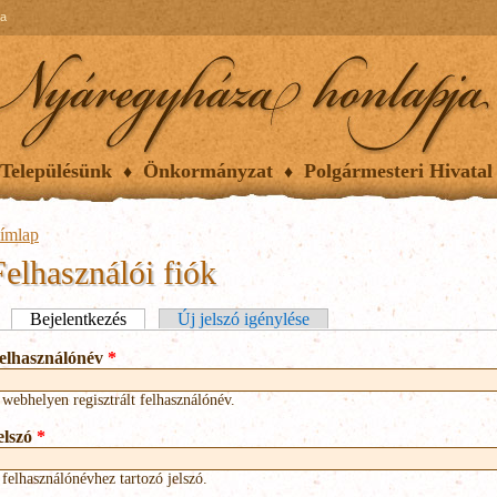
ia
Településünk
Önkormányzat
Polgármesteri Hivatal
ímlap
Felhasználói fiók
lsődleges fülek
Bejelentkezés
(aktív fül)
Új jelszó igénylése
elhasználónév
*
 webhelyen regisztrált felhasználónév.
elszó
*
 felhasználónévhez tartozó jelszó.