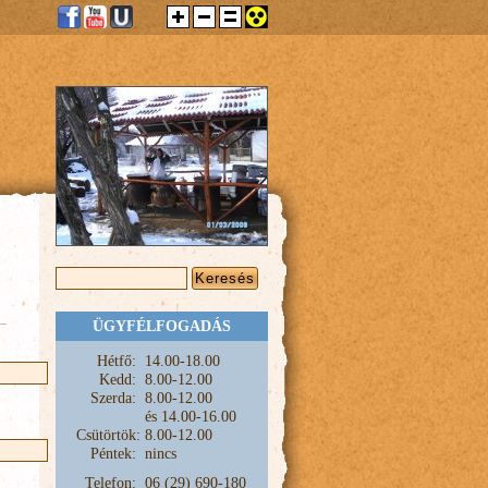
KERESÉS ŰRLAP
Keresés
ÜGYFÉLFOGADÁS
Hétfő:
1
4.00-18.00
Kedd:
8.00-12.00
Szerda:
8.00-12.00
és
14.00-16.00
Csütörtök:
8.00-12.00
Péntek:
nincs
Telefon:
06 (29) 690-180