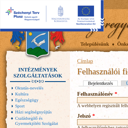
2026.08.08, szombat
Hírek
Események
Galéria
Településünk
Önk
Címlap
Felhasználói f
INTÉZMÉNYEK
SZOLGÁLTATÁSOK
Elsődleges fülek
Bejelentkezés
(aktív fü
Ú
Oktatás-nevelés
Felhasználónév
*
Kultúra
Egészségügy
A webhelyen regisztrált fel
Sport
Házi segítségnyújtás
Jelszó
*
Családsegítő és
Gyermekjóléti Szolgálat
A felhasználónévhez tartozó 