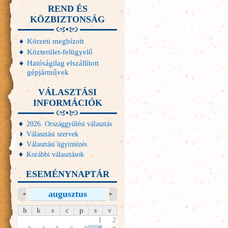
REND ÉS
KÖZBIZTONSÁG
Körzeti megbízott
Közterület-felügyelő
Hatóságilag elszállított
gépjárművek
VÁLASZTÁSI
INFORMÁCIÓK
2026. Országgyűlési választás
Választási szervek
Választási ügyintézés
Korábbi választások
ESEMÉNYNAPTÁR
augusztus
«
»
h
k
s
c
p
s
v
1
2