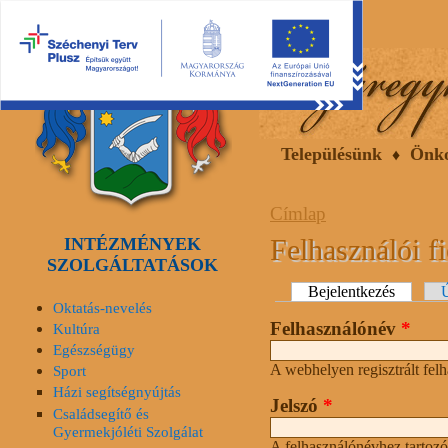
2026.08.08, szombat
Hírek
Események
Galéria
Településünk
Önk
Címlap
Felhasználói f
INTÉZMÉNYEK
SZOLGÁLTATÁSOK
Elsődleges fülek
Bejelentkezés
(aktív fü
Ú
Oktatás-nevelés
Felhasználónév
*
Kultúra
Egészségügy
A webhelyen regisztrált fel
Sport
Házi segítségnyújtás
Jelszó
*
Családsegítő és
Gyermekjóléti Szolgálat
A felhasználónévhez tartozó 