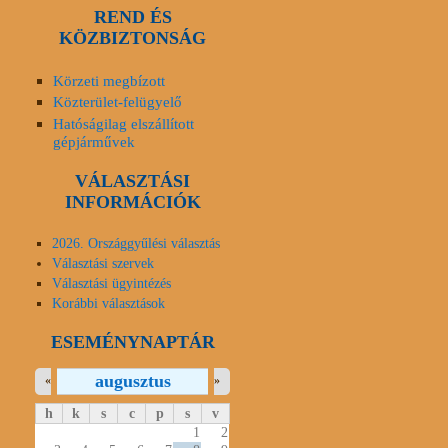
REND ÉS
KÖZBIZTONSÁG
Körzeti megbízott
Közterület-felügyelő
Hatóságilag elszállított
gépjárművek
VÁLASZTÁSI
INFORMÁCIÓK
2026. Országgyűlési választás
Választási szervek
Választási ügyintézés
Korábbi választások
ESEMÉNYNAPTÁR
augusztus
«
»
h
k
s
c
p
s
v
1
2