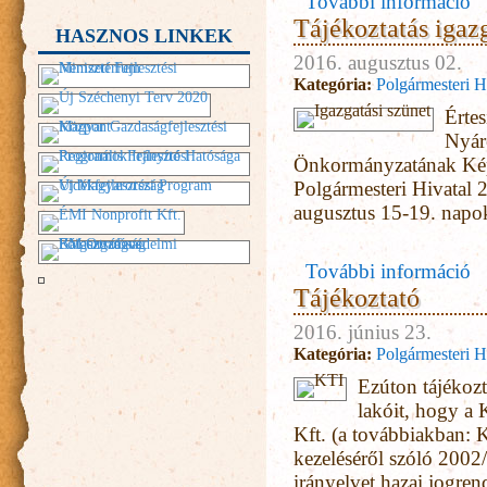
További információ
Tájékoztatás igazg
HASZNOS LINKEK
2016. augusztus 02.
Kategória:
Polgármesteri H
Értes
Nyár
Önkormányzatának Képv
Polgármesteri Hivatal
augusztus 15-19. napokr
További információ
Tájékoztató
2016. június 23.
Kategória:
Polgármesteri H
Ezúton tájékoz
lakóit, hogy a
Kft. (a továbbiakban: K
kezeléséről szóló 2002
irányelvet hazai jogre