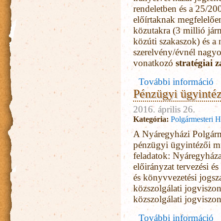
rendeletben és a 25/2
előírtaknak megfelelőe
közutakra (3 millió já
közúti szakaszok) és a
szerelvény/évnél nagy
vonatkozó
stratégiai 
További információ
Tá
Pénzügyi ügyinté
2016. április 26.
Kategória:
Polgármesteri H
A Nyáregyházi Polgárme
pénzügyi ügyintézői mu
feladatok:
Nyáregyháza
előirányzat tervezési é
és könyvvezetési jogsza
közszolgálati jogviszo
közszolgálati jogviszo
További információ