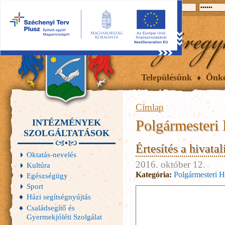
2026.08.06, csütörtök
Hírek
Események
Galéria
Településünk
Önk
Címlap
Polgármesteri 
INTÉZMÉNYEK
SZOLGÁLTATÁSOK
Értesítés a hivata
Oktatás-nevelés
2016. október 12.
Kultúra
Kategória:
Polgármesteri H
Egészségügy
Sport
Házi segítségnyújtás
Családsegítő és
Gyermekjóléti Szolgálat