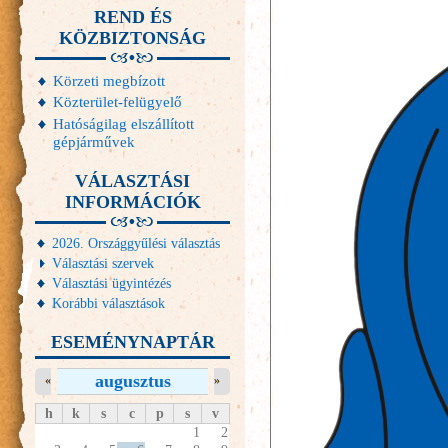
REND ÉS
KÖZBIZTONSÁG
Körzeti megbízott
Közterület-felügyelő
Hatóságilag elszállított
gépjárművek
VÁLASZTÁSI
INFORMÁCIÓK
2026. Országgyűlési választás
Választási szervek
Választási ügyintézés
Korábbi választások
ESEMÉNYNAPTÁR
augusztus
«
»
h
k
s
c
p
s
v
1
2