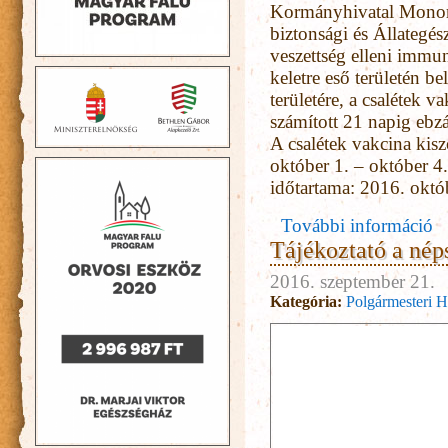
Kormányhivatal Monori 
biztonsági és Állategés
veszettség elleni immu
keletre eső területén bel
területére, a csalétek v
számított 21 napig ebzárl
A csalétek vakcina kis
október 1. – október 4.
időtartama: 2016. októb
További információ
Tájékoztató a nép
2016. szeptember 21.
Kategória:
Polgármesteri H