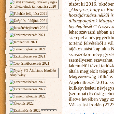
tűzött ki 2016. október 
„
Akarja-e, hogy az Eu
hozzájárulása nélkül i
állampolgárok Magyaro
betelepítését?
” A szavaz
lehet szavazni abban a
szerepel a névjegyzékb
történő felvételről a v
tájékoztatást kaptak a 
szavazóköri névjegyzék
személyesen szavazhat.
lakcímétől távol tartóz
általa megjelölt települ
Magyarország külképvise
Átjelentkezést 2016. s
külképviseleti névjegy
(szombat) l6 óráig lehe
illetve levélben vagy 
Választási Irodán (272