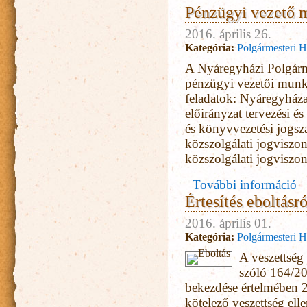
Pénzügyi vezető 
2016. április 26.
Kategória:
Polgármesteri H
A Nyáregyházi Polgárme
pénzügyi vezetői munka
feladatok:
Nyáregyháza
előirányzat tervezési é
és könyvvezetési jogsza
közszolgálati jogviszo
közszolgálati jogviszon
További információ
Értesítés eboltásró
2016. április 01.
Kategória:
Polgármesteri H
A veszettség 
szóló 164/20
bekezdése értelmében 2
kötelező veszettség el