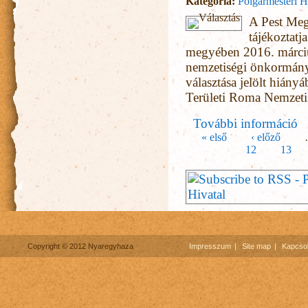
Kategória:
Polgármesteri H
A Pest Megy
tájékoztatj
megyében 2016. márciu
nemzetiségi önkormányz
választása jelölt hiány
Területi Roma Nemzet
További információ
Kö
Oldalak
« első
‹ előző
12
13
Copyright © 2012 Nyaregyhaza
Impresszum
Site map
Kapcsol