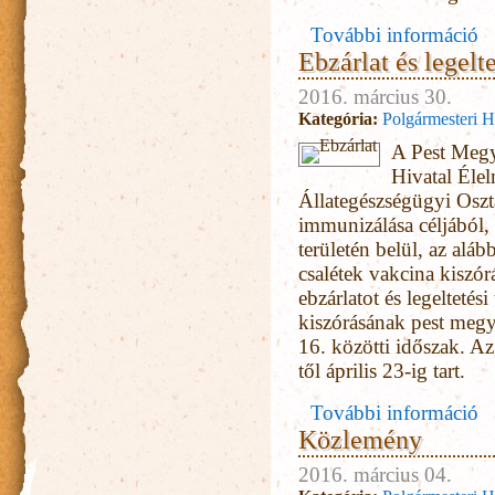
További információ
Ér
Ebzárlat és legelt
2016. március 30.
Kategória:
Polgármesteri H
A Pest Megy
Hivatal Élel
Állategészségügyi Osztá
immunizálása céljából,
területén belül, az alább
csalétek vakcina kiszór
ebzárlatot és legeltetési
kiszórásának pest megye
16. közötti időszak. Az 
től április 23-ig tart.
További információ
Közlemény
2016. március 04.