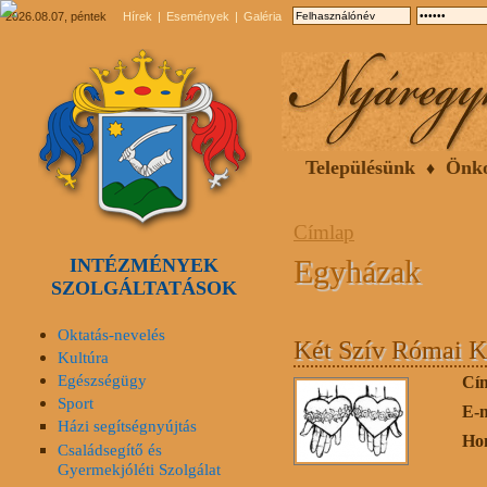
2026.08.07, péntek
Hírek
Események
Galéria
Településünk
Önk
Címlap
Egyházak
INTÉZMÉNYEK
SZOLGÁLTATÁSOK
Oktatás-nevelés
Két Szív Római Ka
Kultúra
Egészségügy
Cí
Sport
E-
Házi segítségnyújtás
Ho
Családsegítő és
Gyermekjóléti Szolgálat