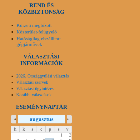
REND ÉS
KÖZBIZTONSÁG
Körzeti megbízott
Közterület-felügyelő
Hatóságilag elszállított
gépjárművek
VÁLASZTÁSI
INFORMÁCIÓK
2026. Országgyűlési választás
Választási szervek
Választási ügyintézés
Korábbi választások
ESEMÉNYNAPTÁR
augusztus
«
»
h
k
s
c
p
s
v
1
2