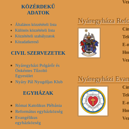
Vez
KÖZÉRDEKŰ
ADATOK
Nyáregyháza Ref
Általános közzétételi lista
Cí
Különös közzétételi lista
Közzétételi szabályzatok
Tel
Közadatkereső
E-
Ho
CIVIL SZERVEZETEK
Vez
Nyáregyházi Polgárőr és
Önkéntes Tűzoltó
Egyesület
Nyáregyházi Evan
Nyáry Pál Nyugdíjas Klub
Cí
EGYHÁZAK
Tel
E-
Római Katolikus Plébánia
Ho
Református egyházközség
Evangélikus
Vez
egyházközség