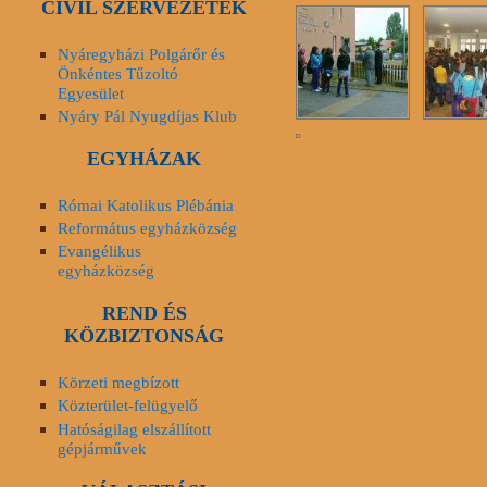
CIVIL SZERVEZETEK
Nyáregyházi Polgárőr és
Önkéntes Tűzoltó
Egyesület
Nyáry Pál Nyugdíjas Klub
EGYHÁZAK
Római Katolikus Plébánia
Református egyházközség
Evangélikus
egyházközség
REND ÉS
KÖZBIZTONSÁG
Körzeti megbízott
Közterület-felügyelő
Hatóságilag elszállított
gépjárművek