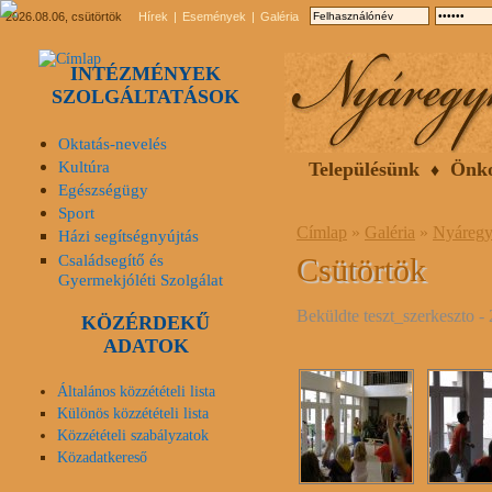
2026.08.06, csütörtök
Hírek
Események
Galéria
INTÉZMÉNYEK
SZOLGÁLTATÁSOK
Oktatás-nevelés
Kultúra
Településünk
Önk
Egészségügy
Sport
Címlap
»
Galéria
»
Nyáregy
Házi segítségnyújtás
Családsegítő és
Csütörtök
Gyermekjóléti Szolgálat
Beküldte
teszt_szerkeszto
- 
KÖZÉRDEKŰ
ADATOK
Általános közzétételi lista
Különös közzétételi lista
Közzétételi szabályzatok
Közadatkereső