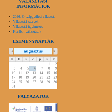
VÁLASZTÁSI
INFORMÁCIÓK
2026. Országgyűlési választás
Választási szervek
Választási ügyintézés
Korábbi választások
ESEMÉNYNAPTÁR
augusztus
«
»
h
k
s
c
p
s
v
1
2
3
4
5
6
7
8
9
10
11
12
13
14
15
16
17
18
19
20
21
22
23
24
25
26
27
28
29
30
31
PÁLYÁZATOK