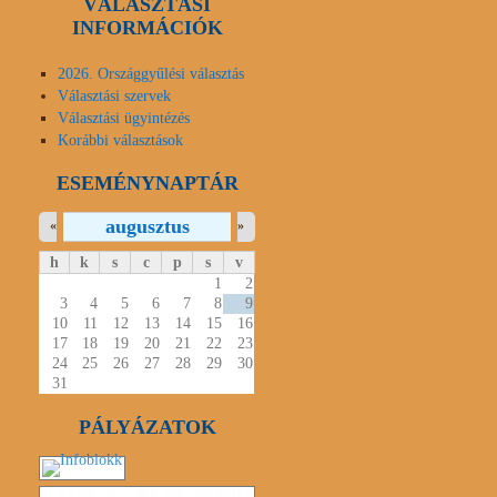
VÁLASZTÁSI
INFORMÁCIÓK
2026. Országgyűlési választás
Választási szervek
Választási ügyintézés
Korábbi választások
ESEMÉNYNAPTÁR
augusztus
«
»
h
k
s
c
p
s
v
1
2
3
4
5
6
7
8
9
10
11
12
13
14
15
16
17
18
19
20
21
22
23
24
25
26
27
28
29
30
31
PÁLYÁZATOK