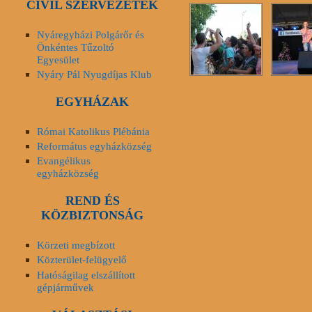
CIVIL SZERVEZETEK
Nyáregyházi Polgárőr és
Önkéntes Tűzoltó
Egyesület
Nyáry Pál Nyugdíjas Klub
EGYHÁZAK
Római Katolikus Plébánia
Református egyházközség
Evangélikus
egyházközség
REND ÉS
KÖZBIZTONSÁG
Körzeti megbízott
Közterület-felügyelő
Hatóságilag elszállított
gépjárművek