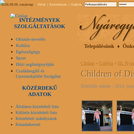
2026.08.09, vasárnap
Hírek
Események
Galéria
INTÉZMÉNYEK
SZOLGÁLTATÁSOK
Oktatás-nevelés
Kultúra
Településünk
Önk
Egészségügy
Sport
Címlap
»
Galéria
»
III. Nyá
Házi segítségnyújtás
Családsegítő és
Children of Di
Gyermekjóléti Szolgálat
Beküldte
admin
- 2014. janu
KÖZÉRDEKŰ
ADATOK
Általános közzétételi lista
Különös közzétételi lista
Közzétételi szabályzatok
Közadatkereső