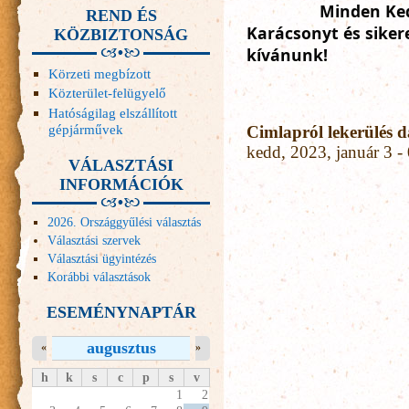
Minden Ked
REND ÉS
Karácsonyt és siker
KÖZBIZTONSÁG
kívánunk!
Körzeti megbízott
Közterület-felügyelő
Hatóságilag elszállított
gépjárművek
Cimlapról lekerülés 
kedd, 2023, január 3 -
VÁLASZTÁSI
INFORMÁCIÓK
2026. Országgyűlési választás
Választási szervek
Választási ügyintézés
Korábbi választások
ESEMÉNYNAPTÁR
augusztus
«
»
h
k
s
c
p
s
v
1
2