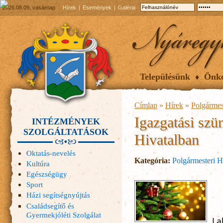
2026.08.09, vasárnap
Hírek
Események
Galéria
Településünk
Önk
Címlap
»
Hírek
»
Polgármes
Igazgatási szü
INTÉZMÉNYEK
SZOLGÁLTATÁSOK
Hivatalban
Oktatás-nevelés
Kategória:
Polgármesteri H
Kultúra
Egészségügy
Sport
Házi segítségnyújtás
Családsegítő és
		Érte
Gyermekjóléti Szolgálat
La