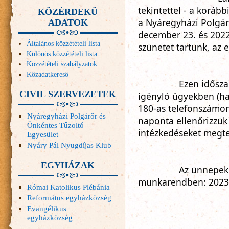
tekintettel - a koráb
KÖZÉRDEKŰ
a Nyáregyházi Polgár
ADATOK
december 23. és 2022.
Általános közzétételi lista
szünetet tartunk, az 
Különös közzétételi lista
Közzétételi szabályzatok
Közadatkereső
		Ezen időszak alatt halaszthatatlan intézkedést 
CIVIL SZERVEZETEK
igényló ügyekben (hal
180-as telefonszámon 
Nyáregyházi Polgárőr és
naponta ellenőrizzük
Önkéntes Tűzoltó
intézkedéseket megte
Egyesület
Nyáry Pál Nyugdíjas Klub
EGYHÁZAK
		Az ünnepek utáni első munkanap a hivatali 
munkarendben: 2023. 
Római Katolikus Plébánia
Református egyházközség
Evangélikus
egyházközség