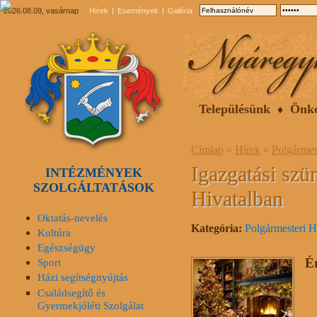
2026.08.09, vasárnap
Hírek
Események
Galéria
Településünk
Önk
Címlap
»
Hírek
»
Polgármes
Igazgatási szü
INTÉZMÉNYEK
SZOLGÁLTATÁSOK
Hivatalban
Oktatás-nevelés
Kategória:
Polgármesteri H
Kultúra
Egészségügy
Ér
Sport
Házi segítségnyújtás
Családsegítő és
Gyermekjóléti Szolgálat