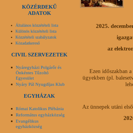
KÖZÉRDEKŰ
ADATOK
2025. december 
Általános közzétételi lista
Különös közzétételi lista
igazga
Közzétételi szabályzatok
Közadatkereső
az elektro
CIVIL SZERVEZETEK
Nyáregyházi Polgárőr és
Ezen időszakban a h
Önkéntes Tűzoltó
ügyekben (pl. baleset
Egyesület
leh
Nyáry Pál Nyugdíjas Klub
EGYHÁZAK
Az ünnepek utáni els
Római Katolikus Plébánia
Református egyházközség
202
Evangélikus
egyházközség