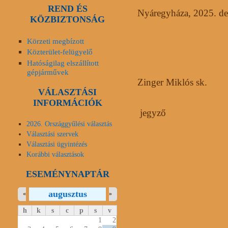
REND ÉS
Nyáregyháza, 2025. de
KÖZBIZTONSÁG
Körzeti megbízott
Közterület-felügyelő
Hatóságilag elszállított
gépjárművek
Zinger Miklós sk.
VÁLASZTÁSI
INFORMÁCIÓK
jegyző
2026. Országgyűlési választás
Választási szervek
Választási ügyintézés
Korábbi választások
ESEMÉNYNAPTÁR
augusztus
«
»
h
k
s
c
p
s
v
1
2