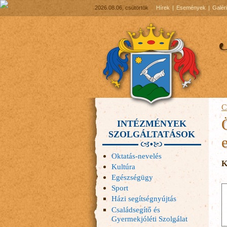
2026.08.06, csütörtök
Hírek
Események
Galér
C
INTÉZMÉNYEK
SZOLGÁLTATÁSOK
Oktatás-nevelés
K
Kultúra
Egészségügy
Sport
Házi segítségnyújtás
Családsegítő és
Gyermekjóléti Szolgálat