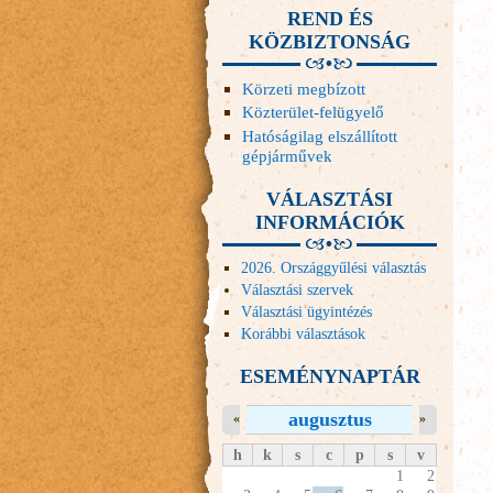
REND ÉS
KÖZBIZTONSÁG
Körzeti megbízott
Közterület-felügyelő
Hatóságilag elszállított
gépjárművek
VÁLASZTÁSI
INFORMÁCIÓK
2026. Országgyűlési választás
Választási szervek
Választási ügyintézés
Korábbi választások
ESEMÉNYNAPTÁR
augusztus
«
»
h
k
s
c
p
s
v
1
2