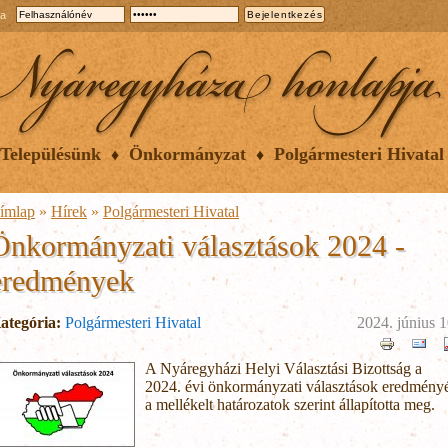
ia
Településünk
Önkormányzat
Polgármesteri Hivatal
ímlap
»
Hírek
»
Polgármesteri Hivatal
Önkormányzati választások 2024 -
eredmények
ategória:
Polgármesteri Hivatal
2024. június 1
A Nyáregyházi Helyi Választási Bizottság a
2024. évi önkormányzati választások eredmény
a mellékelt határozatok szerint állapította meg.