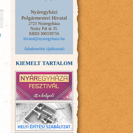
Nyáregyházi
Polgármesteri Hivatal
2723 Nyáregyháza
Nyáry Pál út 35.
KRID:300339716
i
hivatal@nyaregyhaza.hu
Adatkezelési tájékoztató
KIEMELT TARTALOM