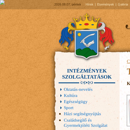
2026.08.07, péntek
Hírek
Események
Galéria
C
INTÉZMÉNYEK
SZOLGÁLTATÁSOK
K
Oktatás-nevelés
Kultúra
Egészségügy
Sport
Házi segítségnyújtás
Családsegítő és
Gyermekjóléti Szolgálat