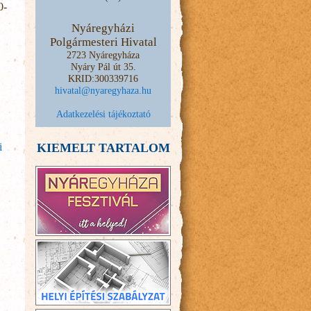
0-
Nyáregyházi
Polgármesteri Hivatal
2723 Nyáregyháza
Nyáry Pál út 35.
KRID:300339716
hivatal@nyaregyhaza.hu
Adatkezelési tájékoztató
KIEMELT TARTALOM
i