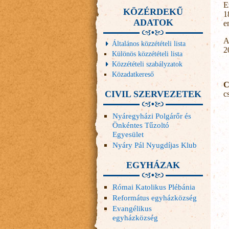
E
KÖZÉRDEKŰ
1
ADATOK
e
A
Általános közzétételi lista
2
Különös közzétételi lista
Közzétételi szabályzatok
Közadatkereső
C
CIVIL SZERVEZETEK
c
Nyáregyházi Polgárőr és
Önkéntes Tűzoltó
Egyesület
Nyáry Pál Nyugdíjas Klub
EGYHÁZAK
Római Katolikus Plébánia
Református egyházközség
Evangélikus
egyházközség