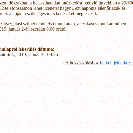
zen időszakban a halaszthatatlan intézkedést igénylő ügyekben a 29/69
82 telefonszámon lehet üzenetet hagyni, ezt naponta ellenőrizzük és
nnek alapján a szükséges intézkedéseket megtesszük.
z igazgatási szünet utáni első munkanap, a szokásos munkarendben:
019. január 2-án szerdán 8.00 órától.
imlapról lekerülés dátuma:
sütörtök, 2019, január 3 - 09:26
A hozzászóláshoz
be kell jelentkezn