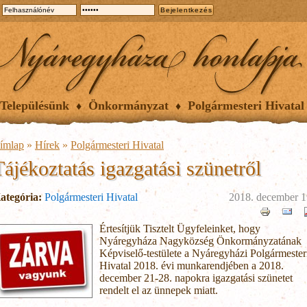
Településünk
Önkormányzat
Polgármesteri Hivatal
ímlap
»
Hírek
»
Polgármesteri Hivatal
Tájékoztatás igazgatási szünetről
ategória:
Polgármesteri Hivatal
2018. december 1
Értesítjük Tisztelt Ügyfeleinket, hogy
Nyáregyháza Nagyközség Önkormányzatának
Képviselő-testülete a Nyáregyházi Polgármester
Hivatal 2018. évi munkarendjében a 2018.
december 21-28. napokra igazgatási szünetet
rendelt el az ünnepek miatt.