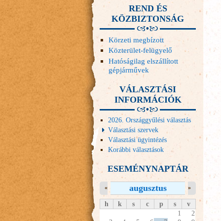
REND ÉS
KÖZBIZTONSÁG
Körzeti megbízott
Közterület-felügyelő
Hatóságilag elszállított
gépjárművek
VÁLASZTÁSI
INFORMÁCIÓK
2026. Országgyűlési választás
Választási szervek
Választási ügyintézés
Korábbi választások
ESEMÉNYNAPTÁR
augusztus
«
»
h
k
s
c
p
s
v
1
2