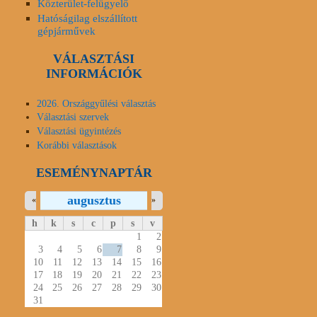
Közterület-felügyelő
Hatóságilag elszállított
gépjárművek
VÁLASZTÁSI
INFORMÁCIÓK
2026. Országgyűlési választás
Választási szervek
Választási ügyintézés
Korábbi választások
ESEMÉNYNAPTÁR
augusztus
«
»
h
k
s
c
p
s
v
1
2
3
4
5
6
7
8
9
10
11
12
13
14
15
16
17
18
19
20
21
22
23
24
25
26
27
28
29
30
31