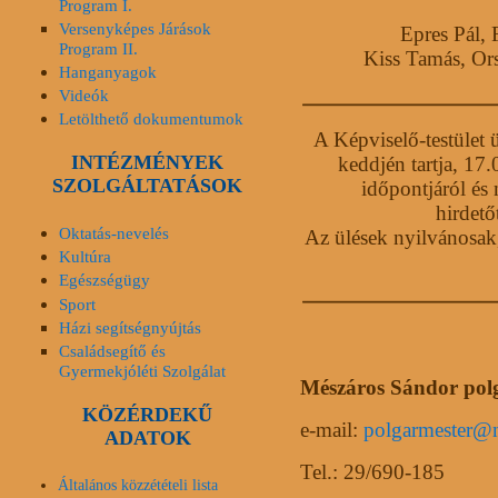
Program I.
Versenyképes Járások
Epres Pál, 
Program II.
Kiss Tamás, Or
Hanganyagok
Videók
Letölthető dokumentumok
A Képviselő-testület 
INTÉZMÉNYEK
keddjén tartja, 17.
SZOLGÁLTATÁSOK
időpontjáról és
hirdető
Oktatás-nevelés
Az ülések nyilvánosak,
Kultúra
Egészségügy
Sport
Házi segítségnyújtás
Családsegítő és
Gyermekjóléti Szolgálat
Mészáros Sándor polg
KÖZÉRDEKŰ
e-mail:
polgarmester@
ADATOK
Tel.: 29/690-185
Általános közzétételi lista