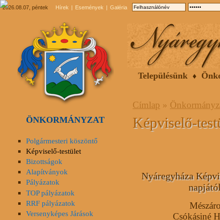
2026.08.07, péntek
Hírek
Események
Galéria
Településünk
Önk
Címlap
»
Önkormányz
Képviselő-test
ÖNKORMÁNYZAT
Polgármesteri köszöntő
Képviselő-testület
Bizottságok
Alapítványok
Nyáregyháza Képvis
Pályázatok
napjátó
TOP pályázatok
RRF pályázatok
Mészáro
Versenyképes Járások
Csókásiné H