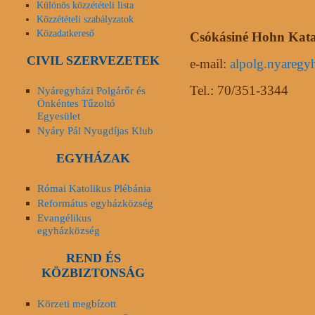
Különös közzétételi lista
Közzétételi szabályzatok
Közadatkereső
Csókásiné Hohn Katal
CIVIL SZERVEZETEK
e-mail:
alpolg.nyareg
Tel.: 70/351-3344
Nyáregyházi Polgárőr és
Önkéntes Tűzoltó
Egyesület
Nyáry Pál Nyugdíjas Klub
EGYHÁZAK
Római Katolikus Plébánia
Református egyházközség
Evangélikus
egyházközség
REND ÉS
KÖZBIZTONSÁG
Körzeti megbízott