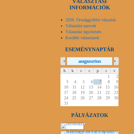
VÁLASZTÁSI
INFORMÁCIÓK
2026. Országgyűlési választás
Választási szervek
Választási ügyintézés
Korábbi választások
ESEMÉNYNAPTÁR
augusztus
«
»
h
k
s
c
p
s
v
1
2
3
4
5
6
7
8
9
10
11
12
13
14
15
16
17
18
19
20
21
22
23
24
25
26
27
28
29
30
31
PÁLYÁZATOK