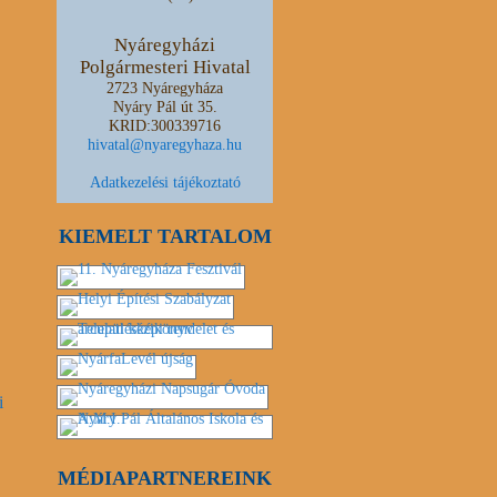
Nyáregyházi
Polgármesteri Hivatal
2723 Nyáregyháza
Nyáry Pál út 35.
KRID:300339716
hivatal@nyaregyhaza.hu
Adatkezelési tájékoztató
KIEMELT TARTALOM
i
MÉDIAPARTNEREINK