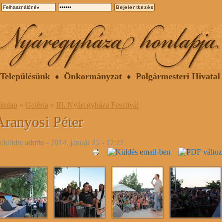
Településünk
Önkormányzat
Polgármesteri Hivatal
ímlap
»
Galéria
»
III. Nyáregyháza Fesztivál
Aranyosi Péter
eküldte
admin
- 2014. január 25 - 17:27