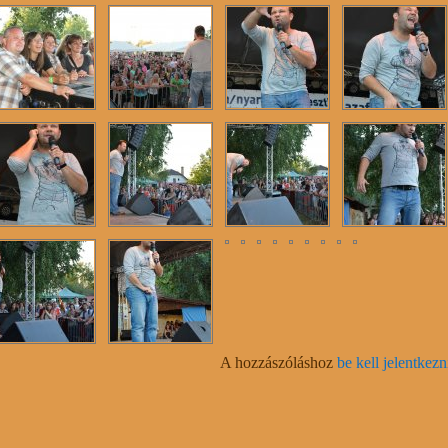
A hozzászóláshoz
be kell jelentkezn