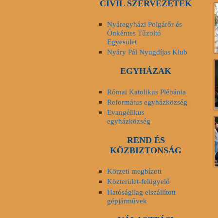
CIVIL SZERVEZETEK
Nyáregyházi Polgárőr és
Önkéntes Tűzoltó
Egyesület
Nyáry Pál Nyugdíjas Klub
EGYHÁZAK
Római Katolikus Plébánia
Református egyházközség
Evangélikus
egyházközség
REND ÉS
KÖZBIZTONSÁG
Körzeti megbízott
Közterület-felügyelő
Hatóságilag elszállított
gépjárművek