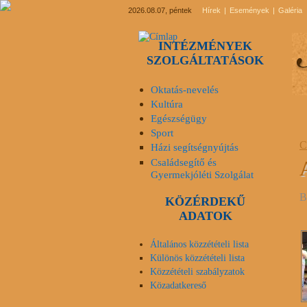
2026.08.07, péntek
Hírek
Események
Galéria
INTÉZMÉNYEK
SZOLGÁLTATÁSOK
Oktatás-nevelés
Kultúra
Egészségügy
Sport
C
Házi segítségnyújtás
Családsegítő és
Gyermekjóléti Szolgálat
B
KÖZÉRDEKŰ
ADATOK
Általános közzétételi lista
Különös közzétételi lista
Közzétételi szabályzatok
Közadatkereső