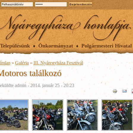
Településünk
Önkormányzat
Polgármesteri Hivatal
ímlap
»
Galéria
»
III. Nyáregyháza Fesztivál
Motoros találkozó
eküldte
admin
- 2014. január 25 - 20:23