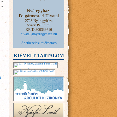
Nyáregyházi
Polgármesteri Hivatal
2723 Nyáregyháza
Nyáry Pál út 35.
KRID:300339716
hivatal@nyaregyhaza.hu
Adatkezelési tájékoztató
KIEMELT TARTALOM
i