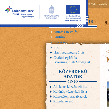
2026.08.07, péntek
Hírek
Események
Galéria
INTÉZMÉNYEK
SZOLGÁLTATÁSOK
Oktatás-nevelés
Kultúra
Egészségügy
Sport
C
Házi segítségnyújtás
Családsegítő és
Gyermekjóléti Szolgálat
B
KÖZÉRDEKŰ
ADATOK
Általános közzétételi lista
Különös közzétételi lista
Közzétételi szabályzatok
Közadatkereső