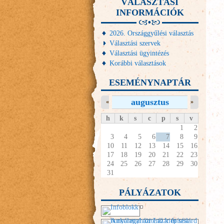
VÁLASZTÁSI
INFORMÁCIÓK
2026. Országgyűlési választás
Választási szervek
Választási ügyintézés
Korábbi választások
ESEMÉNYNAPTÁR
augusztus
«
»
h
k
s
c
p
s
v
1
2
3
4
5
6
7
8
9
10
11
12
13
14
15
16
17
18
19
20
21
22
23
24
25
26
27
28
29
30
31
PÁLYÁZATOK