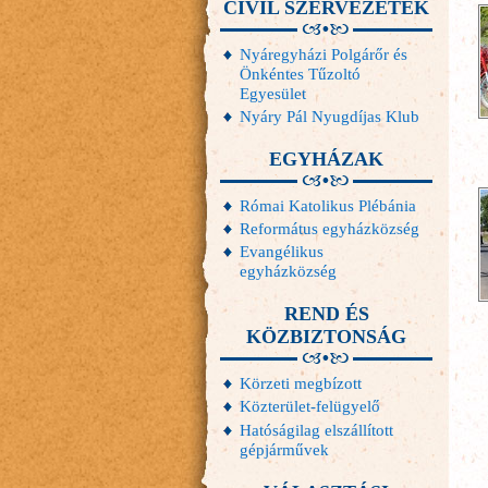
CIVIL SZERVEZETEK
Nyáregyházi Polgárőr és
Önkéntes Tűzoltó
Egyesület
Nyáry Pál Nyugdíjas Klub
EGYHÁZAK
Római Katolikus Plébánia
Református egyházközség
Evangélikus
egyházközség
REND ÉS
KÖZBIZTONSÁG
Körzeti megbízott
Közterület-felügyelő
Hatóságilag elszállított
gépjárművek