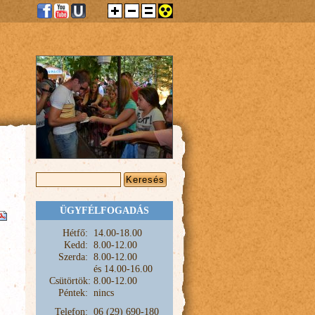
KERESÉS ŰRLAP
Keresés
ÜGYFÉLFOGADÁS
Hétfő:
1
4.00-18.00
Kedd:
8.00-12.00
Szerda:
8.00-12.00
és
14.00-16.00
Csütörtök:
8.00-12.00
Péntek:
nincs
Telefon:
06 (29) 690-180