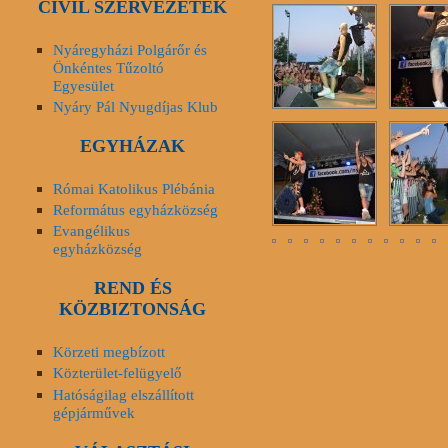
CIVIL SZERVEZETEK
Nyáregyházi Polgárőr és
Önkéntes Tűzoltó
Egyesület
Nyáry Pál Nyugdíjas Klub
EGYHÁZAK
Római Katolikus Plébánia
Református egyházközség
Evangélikus
egyházközség
REND ÉS
KÖZBIZTONSÁG
Körzeti megbízott
Közterület-felügyelő
Hatóságilag elszállított
gépjárművek