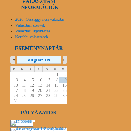
VÁLASZTÁSI
INFORMÁCIÓK
2026. Országgyűlési választás
Választási szervek
Választási ügyintézés
Korábbi választások
ESEMÉNYNAPTÁR
augusztus
«
»
h
k
s
c
p
s
v
1
2
3
4
5
6
7
8
9
10
11
12
13
14
15
16
17
18
19
20
21
22
23
24
25
26
27
28
29
30
31
PÁLYÁZATOK