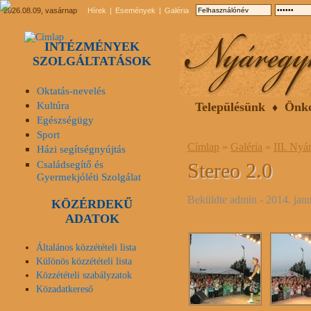
2026.08.09, vasárnap
Hírek
Események
Galéria
INTÉZMÉNYEK
SZOLGÁLTATÁSOK
Oktatás-nevelés
Kultúra
Településünk
Önk
Egészségügy
Sport
Címlap
»
Galéria
»
III. Nyá
Házi segítségnyújtás
Családsegítő és
Stereo 2.0
Gyermekjóléti Szolgálat
Beküldte
admin
- 2014. janu
KÖZÉRDEKŰ
ADATOK
Általános közzétételi lista
Különös közzétételi lista
Közzétételi szabályzatok
Közadatkereső