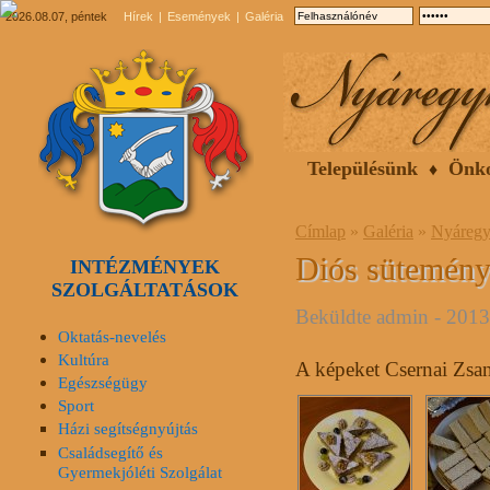
2026.08.07, péntek
Hírek
Események
Galéria
Településünk
Önk
Címlap
»
Galéria
»
Nyáregy
Diós sütemény
INTÉZMÉNYEK
SZOLGÁLTATÁSOK
Beküldte
admin
- 2013.
Oktatás-nevelés
Kultúra
A képeket Csernai Zsane
Egészségügy
Sport
Házi segítségnyújtás
Családsegítő és
Gyermekjóléti Szolgálat