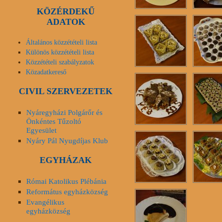
KÖZÉRDEKŰ
ADATOK
Általános közzétételi lista
Különös közzétételi lista
Közzétételi szabályzatok
Közadatkereső
CIVIL SZERVEZETEK
Nyáregyházi Polgárőr és
Önkéntes Tűzoltó
Egyesület
Nyáry Pál Nyugdíjas Klub
EGYHÁZAK
Római Katolikus Plébánia
Református egyházközség
Evangélikus
egyházközség