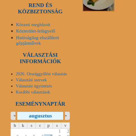
REND ÉS
KÖZBIZTONSÁG
Körzeti megbízott
Közterület-felügyelő
Hatóságilag elszállított
gépjárművek
VÁLASZTÁSI
INFORMÁCIÓK
2026. Országgyűlési választás
Választási szervek
Választási ügyintézés
Korábbi választások
ESEMÉNYNAPTÁR
augusztus
«
»
h
k
s
c
p
s
v
1
2