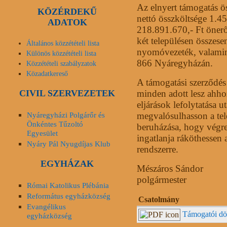
Az elnyert támogatás ö
KÖZÉRDEKŰ
nettó összköltsége 1.4
ADATOK
218.891.670,- Ft önerő
két településen összes
Általános közzétételi lista
nyomóvezeték, valamin
Különös közzétételi lista
866 Nyáregyházán.
Közzétételi szabályzatok
Közadatkereső
A támogatási szerződés 
CIVIL SZERVEZETEK
minden adott lesz ahho
eljárások lefolytatása 
Nyáregyházi Polgárőr és
megvalósulhasson a tel
Önkéntes Tűzoltó
beruházása, hogy végre
Egyesület
ingatlanja ráköthessen
Nyáry Pál Nyugdíjas Klub
rendszerre.
EGYHÁZAK
Mészáros Sándor
polgármester
Római Katolikus Plébánia
Református egyházközség
Csatolmány
Evangélikus
Támogatói dö
egyházközség