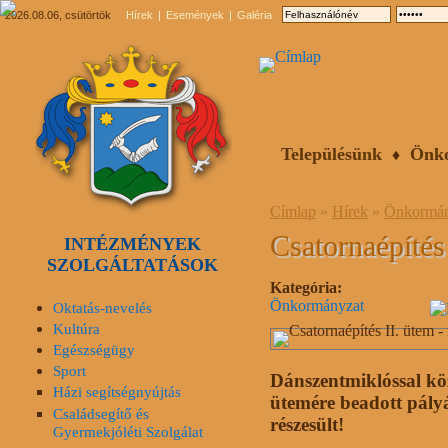
2026.08.06, csütörtök
Hírek
Események
Galéria
Településünk
Önk
Címlap
»
Hírek
»
Önkormán
Csatornaépítés
INTÉZMÉNYEK
SZOLGÁLTATÁSOK
Kategória:
Önkormányzat
Oktatás-nevelés
Kultúra
Egészségügy
Sport
Dánszentmiklóssal kö
Házi segítségnyújtás
ütemére beadott pály
Családsegítő és
részesült!
Gyermekjóléti Szolgálat