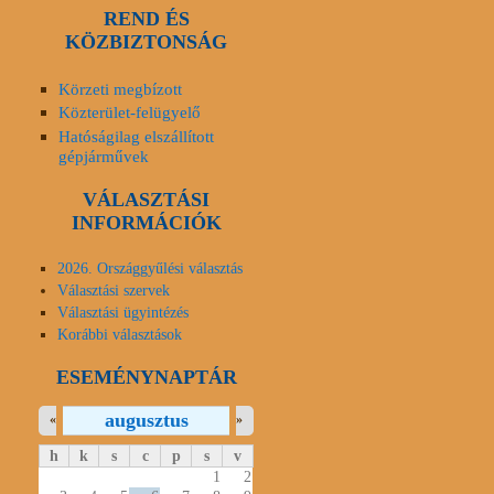
REND ÉS
KÖZBIZTONSÁG
Körzeti megbízott
Közterület-felügyelő
Hatóságilag elszállított
gépjárművek
VÁLASZTÁSI
INFORMÁCIÓK
2026. Országgyűlési választás
Választási szervek
Választási ügyintézés
Korábbi választások
ESEMÉNYNAPTÁR
augusztus
«
»
h
k
s
c
p
s
v
1
2