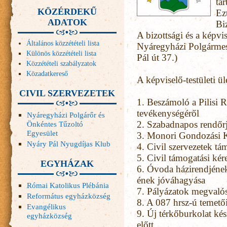
tar
KÖZÉRDEKŰ
Ez
ADATOK
Biz
A bizottsági és a képvis
Általános közzétételi lista
Nyáregyházi Polgármest
Különös közzétételi lista
Pál út 37.)
Közzétételi szabályzatok
Közadatkereső
A képviselő-testületi ül
CIVIL SZERVEZETEK
1.
Beszámoló a Pilisi R
tevékenységéről
Nyáregyházi Polgárőr és
2.
Szabadnapos rendőrj
Önkéntes Tűzoltó
Egyesület
3.
Monori Gondozási K
Nyáry Pál Nyugdíjas Klub
4.
Civil szervezetek tá
5.
Civil támogatási ké
EGYHÁZAK
6.
Óvoda házirendjéne
ének jóváhagyása
Római Katolikus Plébánia
7.
Pályázatok megvalós
Református egyházközség
8.
A 087 hrsz-ú temetői 
Evangélikus
9.
Új térkőburkolat kész
egyházközség
előtt