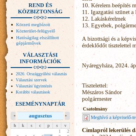
REND ÉS
10.
Kérelem beépítés m
KÖZBIZTONSÁG
11.
Igazgatási szünet a
12.
Lakáskérelmek
Körzeti megbízott
13.
Egyebek, polgármest
Közterület-felügyelő
Hatóságilag elszállított
A bizottsági és a képvi
gépjárművek
érdeklődőt tisztelettel
VÁLASZTÁSI
INFORMÁCIÓK
Nyáregyháza, 2024. ápr
2026. Országgyűlési választás
Választási szervek
Tisztelettel:
Választási ügyintézés
Mészáros Sándor
Korábbi választások
polgármester
ESEMÉNYNAPTÁR
Csatolmány
augusztus
«
»
Meghívó a képviselő-tes
h
k
s
c
p
s
v
Cimlapról lekerülés 
1
2