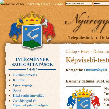
2026.08.07, péntek
Hírek
Események
Galéria
Településünk
Önk
Címlap
»
Hírek
»
Önkormán
Képviselő-testü
INTÉZMÉNYEK
SZOLGÁLTATÁSOK
Kategória:
Önkormányzat
Oktatás-nevelés
Kultúra
Esemény dátuma:
2024. áp
Egészségügy
Ny
Sport
Ön
Házi segítségnyújtás
so
Családsegítő és
áp
Gyermekjóléti Szolgálat