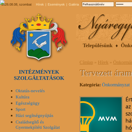
2026.08.08, szombat
Hírek
Események
Galéria
Településünk
Önk
Címlap
»
Hírek
»
Önkormán
Tervezett áram
INTÉZMÉNYEK
SZOLGÁLTATÁSOK
Kategória:
Önkormányzat
Oktatás-nevelés
Kultúra
Ér
Egészségügy
az
Sport
sz
Házi segítségnyújtás
há
Családsegítő és
hó
Gyermekjóléti Szolgálat