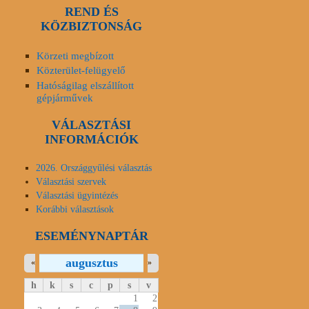
REND ÉS
KÖZBIZTONSÁG
Körzeti megbízott
Közterület-felügyelő
Hatóságilag elszállított
gépjárművek
VÁLASZTÁSI
INFORMÁCIÓK
2026. Országgyűlési választás
Választási szervek
Választási ügyintézés
Korábbi választások
ESEMÉNYNAPTÁR
augusztus
«
»
h
k
s
c
p
s
v
1
2