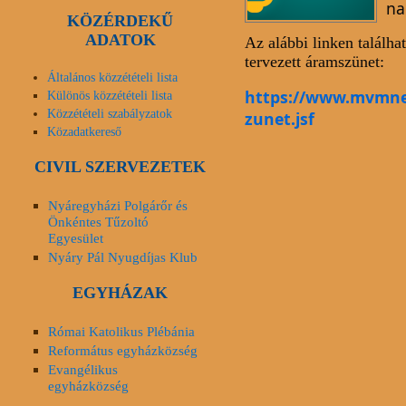
na
KÖZÉRDEKŰ
ADATOK
Az alábbi linken találha
tervezett áramszünet:
Általános közzétételi lista
https://www.mvmne
Különös közzétételi lista
Közzétételi szabályzatok
zunet.jsf
Közadatkereső
CIVIL SZERVEZETEK
Nyáregyházi Polgárőr és
Önkéntes Tűzoltó
Egyesület
Nyáry Pál Nyugdíjas Klub
EGYHÁZAK
Római Katolikus Plébánia
Református egyházközség
Evangélikus
egyházközség