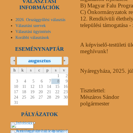
VÁLASZTÁSI
B)
Magyar Falu Program
INFORMÁCIÓK
C)
Önkormányzatok ren
12.
Rendkívüli élethely
2026. Országgyűlési választás
települési támogatása - 
Választási szervek
Választási ügyintézés
Korábbi választások
A képviselő-testületi ül
ESEMÉNYNAPTÁR
meghívunk!
augusztus
«
»
h
k
s
c
p
s
v
Nyáregyháza, 2025. júl
1
2
3
4
5
6
7
8
9
10
11
12
13
14
15
16
Tisztelettel:
17
18
19
20
21
22
23
Mészáros Sándor
24
25
26
27
28
29
30
31
polgármester
PÁLYÁZATOK