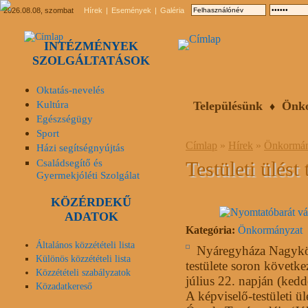
2026.08.08, szombat
Hírek
Események
Galéria
INTÉZMÉNYEK
SZOLGÁLTATÁSOK
Oktatás-nevelés
Kultúra
Településünk
Önk
Egészségügy
Sport
Címlap
»
Hírek
»
Önkormán
Házi segítségnyújtás
Családsegítő és
Testületi ülést 
Gyermekjóléti Szolgálat
KÖZÉRDEKŰ
ADATOK
Kategória:
Önkormányzat
Általános közzétételi lista
Nyáregyháza Nagykö
Különös közzétételi lista
testülete soron követke
Közzétételi szabályzatok
július 22. napján (kedd
Közadatkereső
A képviselő-testületi 