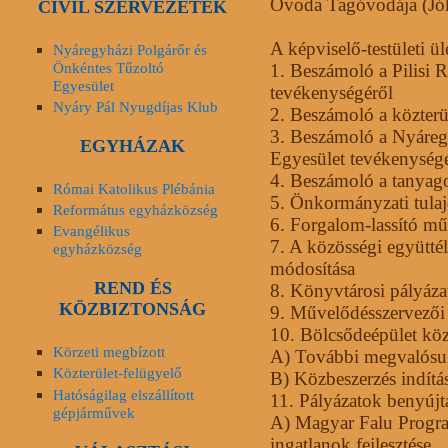
Óvoda Tagóvodája (Jók
CIVIL SZERVEZETEK
A képviselő-testületi ül
Nyáregyházi Polgárőr és
Önkéntes Tűzoltó
1.
Beszámoló a Pilisi R
Egyesület
tevékenységéről
Nyáry Pál Nyugdíjas Klub
2.
Beszámoló a közterül
3.
Beszámoló a Nyáregy
EGYHÁZAK
Egyesület tevékenység
4.
Beszámoló a tanyag
Római Katolikus Plébánia
5.
Önkormányzati tulaj
Református egyházközség
6.
Forgalom-lassító mű
Evangélikus
7.
A közösségi együttél
egyházközség
módosítása
REND ÉS
8.
Könyvtárosi pályázat
KÖZBIZTONSÁG
9.
Művelődésszervezői f
10.
Bölcsődeépület köz
Körzeti megbízott
A)
További megvalósulá
Közterület-felügyelő
B)
Közbeszerzés indítá
Hatóságilag elszállított
11.
Pályázatok benyújt
gépjárművek
A)
Magyar Falu Progra
ingatlanok fejlesztése