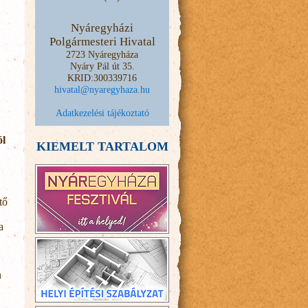
Nyáregyházi
Polgármesteri Hivatal
2723 Nyáregyháza
Nyáry Pál út 35.
KRID:300339716
hivatal@nyaregyhaza.hu
Adatkezelési tájékoztató
ól
KIEMELT TARTALOM
tő
a
n