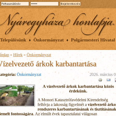
Településünk
Önkormányzat
Polgármesteri Hivatal
ímlap
»
Hírek
»
Önkormányzat
Vízelvezető árkok karbantartása
ategória:
Önkormányzat
2026. március 0
A vízelvezető árkok karbantartása közös
érdekünk.
A Monori Katasztrófavédelmi Kirendeltség
felhívja a lakosság figyelmét a
vízelvezető árk
rendszeres karbantartásának és tisztításána
iemelt fontosságára
. Az elmúlt évek tapasztalatai világosan