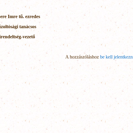
ere Imre tű. ezredes
űzoltósági tanácsos
irendeltség-vezető
A hozzászóláshoz
be kell jelentkezn