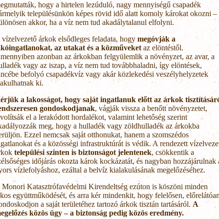
egmutatták, hogy a hirtelen lezúduló, nagy mennyiségű csapadék
ármelyik településünkön képes rövid idő alatt komoly károkat okozni –
ülönösen akkor, ha a víz nem tud akadálytalanul elfolyni.
 vízelvezető árkok elsődleges feladata, hogy
megóvják a
akóingatlanokat, az utakat és a közműveket
az elöntéstől.
mennyiben azonban az árkokban felgyülemlik a növényzet, az avar, a
ulladék vagy az iszap, a víz nem tud továbbhaladni, így elöntések,
incébe befolyó csapadékvíz vagy akár közlekedési veszélyhelyzetek
lakulhatnak ki.
érjük a lakosságot, hogy saját ingatlanuk előtt az árkok tisztításár
endszeresen gondoskodjanak
, vágják vissza a benőtt növényzetet,
ávolítsák el a lerakódott hordalékot, valamint lehetőség szerint
kadályozzák meg, hogy a hulladék vagy zöldhulladék az árkokba
erüljön. Ezzel nemcsak saját otthonukat, hanem a szomszédos
ngatlanokat és a közösségi infrastruktúrát is védik. A rendezett vízelveze
rkok
települési szinten is biztonságot jelentenek
, csökkentik a
zélsőséges időjárás okozta károk kockázatát, és nagyban hozzájárulnak 
yors vízlefolyáshoz, ezáltal a belvíz kialakulásának megelőzéséhez.
 Monori Katasztrófavédelmi Kirendeltség ezúton is köszöni minden
akos együttműködését, és arra kér mindenkit, hogy felelősen, előrelátóa
ondoskodjon a saját területéhez tartozó árkok tisztán tartásáról.
A
egelőzés közös ügy – a biztonság pedig közös eredmény.