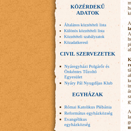
m
KÖZÉRDEKŰ
b
ADATOK
k
A
Általános közzétételi lista
l
Különös közzétételi lista
A
Közzétételi szabályzatok
h
Közadatkereső
p
a
CIVIL SZERVEZETEK
K
r
Nyáregyházi Polgárőr és
t
Önkéntes Tűzoltó
a
Egyesület
k
Nyáry Pál Nyugdíjas Klub
i
á
EGYHÁZAK
s
g
Római Katolikus Plébánia
A
Református egyházközség
l
Evangélikus
g
egyházközség
m