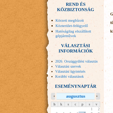
REND ÉS
KÖZBIZTONSÁG
G
Körzeti megbízott
t
Közterület-felügyelő
Hatóságilag elszállított
k
gépjárművek
VÁLASZTÁSI
INFORMÁCIÓK
2026. Országgyűlési választás
Választási szervek
Választási ügyintézés
Korábbi választások
ESEMÉNYNAPTÁR
augusztus
«
»
h
k
s
c
p
s
v
1
2