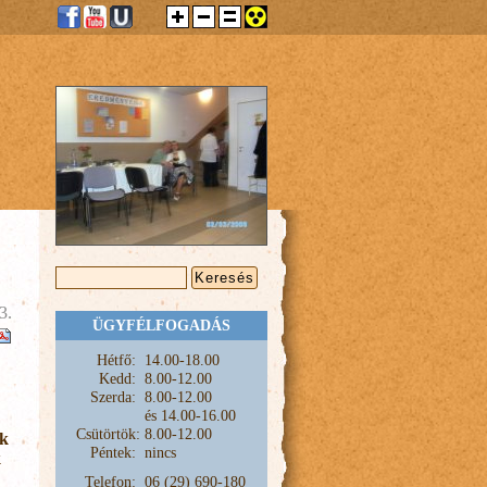
KERESÉS ŰRLAP
Keresés
3.
ÜGYFÉLFOGADÁS
Hétfő:
1
4.00-18.00
Kedd:
8.00-12.00
Szerda:
8.00-12.00
és
14.00-16.00
Csütörtök:
8.00-12.00
ok
Péntek:
nincs
k
Telefon:
06 (29) 690-180