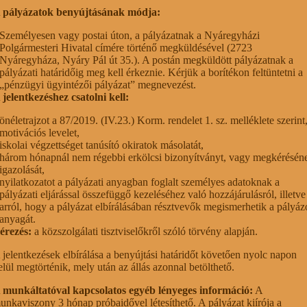
 pályázatok benyújtásának módja:
Személyesen vagy postai úton, a pályázatnak a Nyáregyházi
Polgármesteri Hivatal címére történő megküldésével (2723
Nyáregyháza, Nyáry Pál út 35.). A postán megküldött pályázatnak a
pályázati határidőig meg kell érkeznie. Kérjük a borítékon feltüntetni a
„pénzügyi ügyintézői pályázat” megnevezést.
 jelentkezéshez csatolni kell:
önéletrajzot a 87/2019. (IV.23.) Korm. rendelet 1. sz. melléklete szerint
motivációs levelet,
iskolai végzettséget tanúsító okiratok másolatát,
három hónapnál nem régebbi erkölcsi bizonyítványt, vagy megkérésén
igazolását,
nyilatkozatot a pályázati anyagban foglalt személyes adatoknak a
pályázati eljárással összefüggő kezeléséhez való hozzájárulásról, illetve
arról, hogy a pályázat elbírálásában résztvevők megismerhetik a pályáz
anyagát.
érezés:
a közszolgálati tisztviselőkről szóló törvény alapján.
 jelentkezések elbírálása a benyújtási határidőt követően nyolc napon
elül megtörténik, mely után az állás azonnal betölthető.
 munkáltatóval kapcsolatos egyéb lényeges információ:
A
unkaviszony 3 hónap próbaidővel létesíthető. A pályázat kiírója a