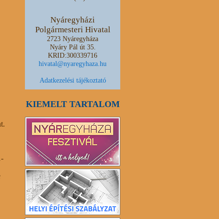
Nyáregyházi
Polgármesteri Hivatal
2723 Nyáregyháza
Nyáry Pál út 35.
KRID:300339716
hivatal@nyaregyhaza.hu
Adatkezelési tájékoztató
KIEMELT TARTALOM
t.
1-
e