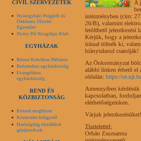
CIVIL SZERVEZETEK
A j
be
Nyáregyházi Polgárőr és
intézményben (cím: 27
Önkéntes Tűzoltó
26/B), valamint elektro
Egyesület
letölthető jelentkezési 
Nyáry Pál Nyugdíjas Klub
Kérjük, hogy a jelent
írással töltsék ki, vala
EGYHÁZAK
hiánytalanul csatolják!
Római Katolikus Plébánia
Az Önkormányzat bölcső
Református egyházközség
alábbi linken érhető el
Evangélikus
oldalán:
https://or.njt
egyházközség
Amennyiben kérdésük me
REND ÉS
kapcsolatban, fordulj
KÖZBIZTONSÁG
elérhetőségeinken.
Körzeti megbízott
Várjuk jelentkezésüket
Közterület-felügyelő
Hatóságilag elszállított
Tisztelettel:
gépjárművek
Orbán Zsuzsanna
intézményvezető