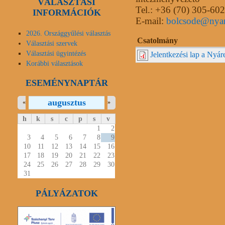
VÁLASZTÁSI
Tel.: +36 (70) 305-60
INFORMÁCIÓK
E-mail:
bolcsode@nya
2026. Országgyűlési választás
Csatolmány
Választási szervek
Választási ügyintézés
Jelentkezési lap a Nyá
Korábbi választások
ESEMÉNYNAPTÁR
augusztus
«
»
h
k
s
c
p
s
v
1
2
3
4
5
6
7
8
9
10
11
12
13
14
15
16
17
18
19
20
21
22
23
24
25
26
27
28
29
30
31
PÁLYÁZATOK