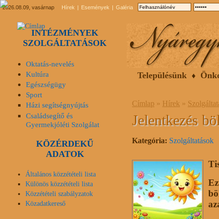
2026.08.09, vasárnap
Hírek
Események
Galéria
INTÉZMÉNYEK
SZOLGÁLTATÁSOK
Oktatás-nevelés
Kultúra
Településünk
Önk
Egészségügy
Sport
Címlap
»
Hírek
»
Szolgálta
Házi segítségnyújtás
Családsegítő és
Jelentkezés böl
Gyermekjóléti Szolgálat
Kategória:
Szolgáltatások
KÖZÉRDEKŰ
ADATOK
Ti
Általános közzétételi lista
Ez
Különös közzétételi lista
bö
Közzétételi szabályzatok
az
Közadatkereső