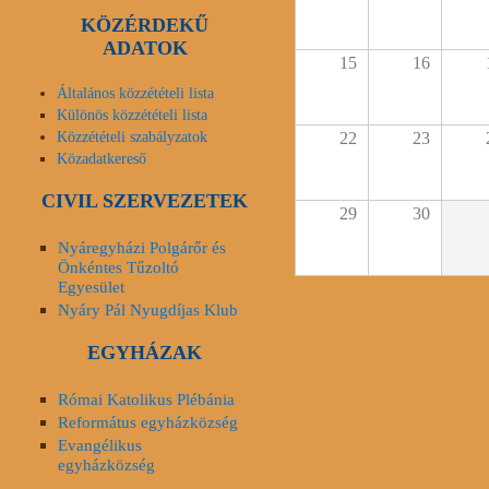
KÖZÉRDEKŰ
ADATOK
15
16
Általános közzétételi lista
Különös közzétételi lista
Közzétételi szabályzatok
22
23
Közadatkereső
CIVIL SZERVEZETEK
29
30
Nyáregyházi Polgárőr és
Önkéntes Tűzoltó
Egyesület
Nyáry Pál Nyugdíjas Klub
EGYHÁZAK
Római Katolikus Plébánia
Református egyházközség
Evangélikus
egyházközség