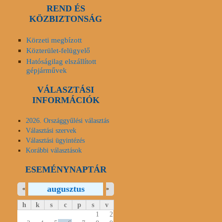
REND ÉS
KÖZBIZTONSÁG
Körzeti megbízott
Közterület-felügyelő
Hatóságilag elszállított
gépjárművek
VÁLASZTÁSI
INFORMÁCIÓK
2026. Országgyűlési választás
Választási szervek
Választási ügyintézés
Korábbi választások
ESEMÉNYNAPTÁR
augusztus
«
»
h
k
s
c
p
s
v
1
2