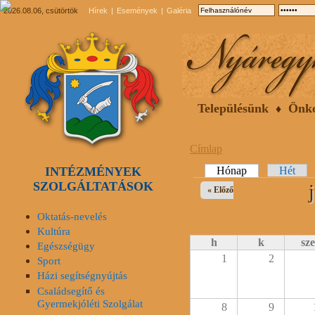
2026.08.06, csütörtök
Hírek
Események
Galéria
Településünk
Önk
Címlap
INTÉZMÉNYEK
Elsődleges fülek
Hónap
(aktív fül)
Hét
SZOLGÁLTATÁSOK
« Előző
Oktatás-nevelés
Kultúra
h
k
sze
Egészségügy
1
2
Sport
Házi segítségnyújtás
Családsegítő és
Gyermekjóléti Szolgálat
8
9