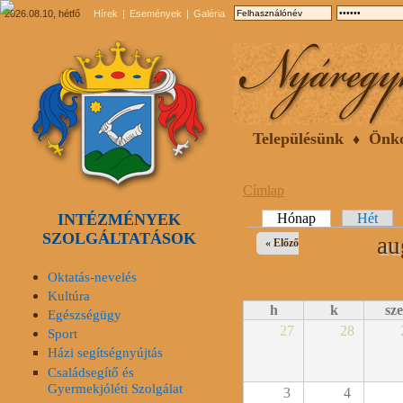
2026.08.10, hétfő
Hírek
Események
Galéria
Településünk
Önk
Címlap
INTÉZMÉNYEK
Elsődleges fülek
Hónap
(aktív fül)
Hét
SZOLGÁLTATÁSOK
au
« Előző
Oktatás-nevelés
Kultúra
h
k
sze
Egészségügy
27
28
Sport
Házi segítségnyújtás
Családsegítő és
Gyermekjóléti Szolgálat
3
4