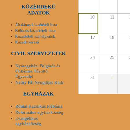
KÖZÉRDEKŰ
ADATOK
10
11
Általános közzétételi lista
Különös közzétételi lista
Közzétételi szabályzatok
17
18
Közadatkereső
CIVIL SZERVEZETEK
24
25
Nyáregyházi Polgárőr és
Önkéntes Tűzoltó
Egyesület
31
1
Nyáry Pál Nyugdíjas Klub
EGYHÁZAK
Római Katolikus Plébánia
Református egyházközség
Evangélikus
egyházközség