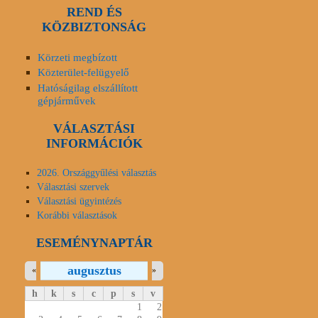
REND ÉS
KÖZBIZTONSÁG
Körzeti megbízott
Közterület-felügyelő
Hatóságilag elszállított
gépjárművek
VÁLASZTÁSI
INFORMÁCIÓK
2026. Országgyűlési választás
Választási szervek
Választási ügyintézés
Korábbi választások
ESEMÉNYNAPTÁR
augusztus
«
»
h
k
s
c
p
s
v
1
2