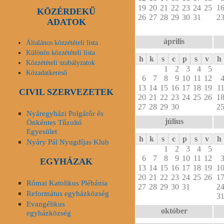
19
20
21
22
23
24
25
1
KÖZÉRDEKŰ
26
27
28
29
30
31
2
ADATOK
április
Általános közzétételi lista
Különös közzétételi lista
h
k
s
c
p
s
v
h
Közzétételi szabályzatok
1
2
3
4
5
Közadatkereső
6
7
8
9
10
11
12
13
14
15
16
17
18
19
1
CIVIL SZERVEZETEK
20
21
22
23
24
25
26
1
27
28
29
30
2
Nyáregyházi Polgárőr és
július
Önkéntes Tűzoltó
Egyesület
h
k
s
c
p
s
v
h
Nyáry Pál Nyugdíjas Klub
1
2
3
4
5
6
7
8
9
10
11
12
EGYHÁZAK
13
14
15
16
17
18
19
1
20
21
22
23
24
25
26
1
Római Katolikus Plébánia
27
28
29
30
31
2
Református egyházközség
3
Evangélikus
október
egyházközség