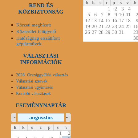
h
k
s
c
p
s
v
h
REND ÉS
1
2
3
4
KÖZBIZTONSÁG
5
6
7
8
9
10
11
12
13
14
15
16
17
18
Körzeti megbízott
19
20
21
22
23
24
25
1
Közterület-felügyelő
26
27
28
29
30
31
2
Hatóságilag elszállított
3
gépjárművek
VÁLASZTÁSI
INFORMÁCIÓK
2026. Országgyűlési választás
Választási szervek
Választási ügyintézés
Korábbi választások
ESEMÉNYNAPTÁR
augusztus
«
»
h
k
s
c
p
s
v
1
2