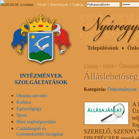
2026.08.08, szombat
Hírek
Események
Galéria
Településünk
Önk
Címlap
»
Hírek
»
Önkormán
Álláslehetőség
INTÉZMÉNYEK
SZOLGÁLTATÁSOK
Kategória:
Önkormányzat
Oktatás-nevelés
Kultúra
A 
Egészségügy
Üz
Sport
te
Házi segítségnyújtás
fo
Családsegítő és
SZERELŐ, SZENNY
Gyermekjóléti Szolgálat
DISZPÉCSER munkak