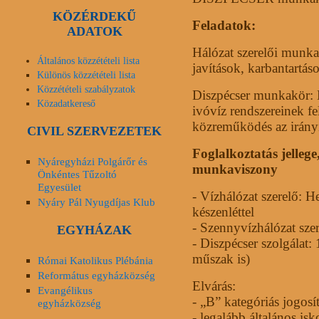
KÖZÉRDEKŰ
Feladatok:
ADATOK
Hálózat szerelői munka
Általános közzétételi lista
javítások, karbantartás
Különös közzétételi lista
Közzétételi szabályzatok
Diszpécser munkakör: 
Közadatkereső
ivóvíz rendszereinek fe
közreműködés az irányí
CIVIL SZERVEZETEK
Foglalkoztatás jelleg
Nyáregyházi Polgárőr és
munkaviszony
Önkéntes Tűzoltó
Egyesület
- Vízhálózat szerelő:
Nyáry Pál Nyugdíjas Klub
készenléttel
- Szennyvízhálózat szer
EGYHÁZAK
- Diszpécser szolgálat
műszak is)
Római Katolikus Plébánia
Református egyházközség
Elvárás:
Evangélikus
- „B” kategóriás jogos
egyházközség
- legalább általános isk