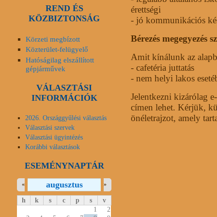
REND ÉS
érettségi
KÖZBIZTONSÁG
- jó kommunikációs ké
Bérezés megegyezés sz
Körzeti megbízott
Közterület-felügyelő
Amit kínálunk az alapbé
Hatóságilag elszállított
- cafetéria juttatás
gépjárművek
- nem helyi lakos eset
VÁLASZTÁSI
Jelentkezni kizárólag e
INFORMÁCIÓK
címen lehet. Kérjük, kü
önéletrajzot, amely tart
2026. Országgyűlési választás
Választási szervek
Választási ügyintézés
Korábbi választások
ESEMÉNYNAPTÁR
augusztus
«
»
h
k
s
c
p
s
v
1
2