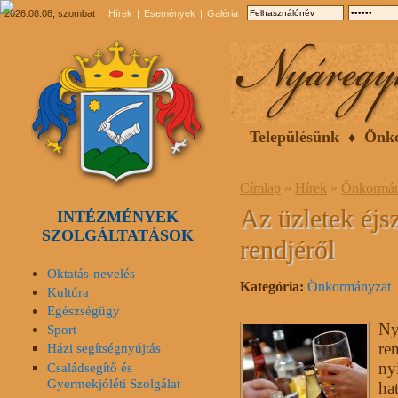
2026.08.08, szombat
Hírek
Események
Galéria
Településünk
Önk
Címlap
»
Hírek
»
Önkormán
Az üzletek éjs
INTÉZMÉNYEK
SZOLGÁLTATÁSOK
rendjéről
Oktatás-nevelés
Kategória:
Önkormányzat
Kultúra
Egészségügy
Ny
Sport
ren
Házi segítségnyújtás
ny
Családsegítő és
Gyermekjóléti Szolgálat
ha