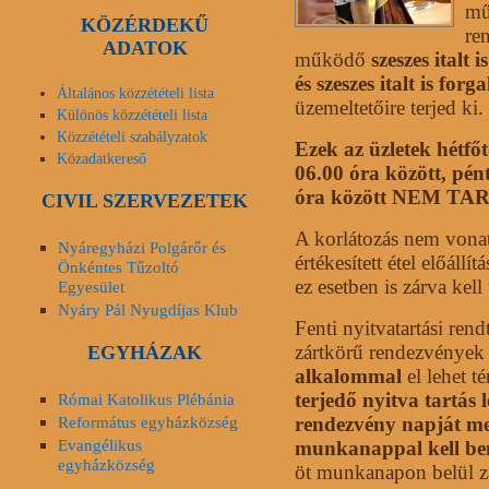
mű
KÖZÉRDEKŰ
re
ADATOK
működő
szeszes italt
és szeszes italt is fo
Általános közzétételi lista
üzemeltetőire terjed ki.
Különös közzétételi lista
Közzétételi szabályzatok
Ezek az üzletek hétfő
Közadatkereső
06.00
óra között, pén
óra között NEM T
CIVIL SZERVEZETEK
A korlátozás nem vonatk
Nyáregyházi Polgárőr és
értékesített étel előáll
Önkéntes Tűzoltó
ez esetben is zárva kell 
Egyesület
Nyáry Pál Nyugdíjas Klub
Fenti nyitvatartási re
zártkörű rendezvények t
EGYHÁZAK
alkalommal
el lehet té
terjedő nyitva tartás 
Római Katolikus Plébánia
Református egyházközség
rendezvény napját me
Evangélikus
munkanappal kell be
egyházközség
öt munkanapon belül zá