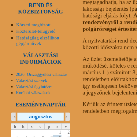
megtagadhatja, ha az ü
REND ÉS
lakossági bejelentés (
KÖZBIZTONSÁG
hatósági eljárás folyt.
A
rendezvényről a rendőr
Körzeti megbízott
polgárőrséget értesíten
Közterület-felügyelő
Hatóságilag elszállított
A nyitvatartási rend de
gépjárművek
közötti időszakra nem 
VÁLASZTÁSI
Az üzlet üzemeltetője az
INFORMÁCIÓK
működését köteles e ren
március 1.) számított 8
2026. Országgyűlési választás
rendeletben előírtakhoz 
Választási szervek
így esetlegesen beköve
Választási ügyintézés
a jegyzőnek bejelenteni
Korábbi választások
Kérjük az érintett üzletek
ESEMÉNYNAPTÁR
rendeletben megfogalma
augusztus
«
»
h
k
s
c
p
s
v
1
2