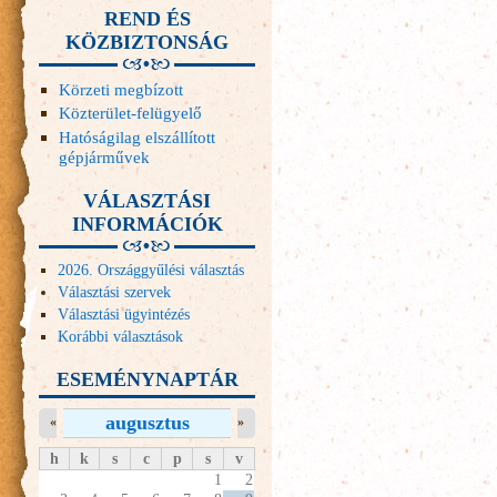
REND ÉS
KÖZBIZTONSÁG
Körzeti megbízott
Közterület-felügyelő
Hatóságilag elszállított
gépjárművek
VÁLASZTÁSI
INFORMÁCIÓK
2026. Országgyűlési választás
Választási szervek
Választási ügyintézés
Korábbi választások
ESEMÉNYNAPTÁR
augusztus
«
»
h
k
s
c
p
s
v
1
2