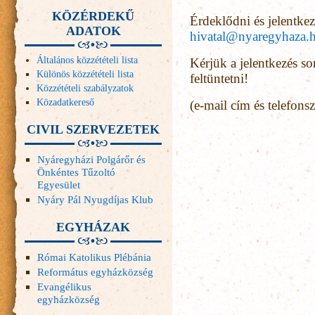
KÖZÉRDEKŰ
Érdeklődni és jelentkez
ADATOK
hivatal@nyaregyhaza.
Általános közzétételi lista
Kérjük a jelentkezés so
Különös közzétételi lista
feltüntetni!
Közzétételi szabályzatok
Közadatkereső
(e-mail cím és telefons
CIVIL SZERVEZETEK
Nyáregyházi Polgárőr és
Önkéntes Tűzoltó
Egyesület
Nyáry Pál Nyugdíjas Klub
EGYHÁZAK
Római Katolikus Plébánia
Református egyházközség
Evangélikus
egyházközség