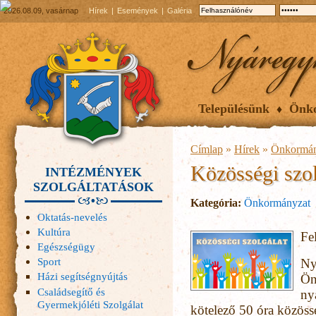
2026.08.09, vasárnap
Hírek
Események
Galéria
Településünk
Önk
Címlap
»
Hírek
»
Önkormán
Közösségi szol
INTÉZMÉNYEK
SZOLGÁLTATÁSOK
Kategória:
Önkormányzat
Oktatás-nevelés
Kultúra
Fe
Egészségügy
Sport
Ny
Házi segítségnyújtás
Ön
Családsegítő és
ny
Gyermekjóléti Szolgálat
kötelező 50 óra közössé