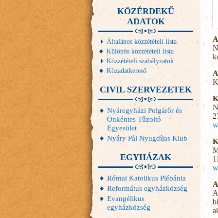
KÖZÉRDEKŰ
ADATOK
A
Általános közzétételi lista
N
Különös közzétételi lista
k
Közzétételi szabályzatok
Közadatkereső
A
K
CIVIL SZERVEZETEK
K
N
Nyáregyházi Polgárőr és
2
Önkéntes Tűzoltó
w
Egyesület
Nyáry Pál Nyugdíjas Klub
K
M
EGYHÁZAK
1
w
Római Katolikus Plébánia
A
Református egyházközség
A
Evangélikus
b
egyházközség
a