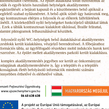
adlóburkolatot cseréltünk. Az épület átalakítása során biztosítottuk az
rodák és egyéb közös használatú helyiségek akadálymentes
egközelítését: a bejárati kapunál és a küszöbmentes belső ajtóknál a
egfelelő szabad nyílásméretet. A belső ajtók színét úgy határoztuk meg,
ogy kontrasztosan eltérjen a folyosók és az előterek falfelületének
zínétől. A közlekedőből nyíló helyiségeket funkciójelző táblákkal láttuk
l. Ezek a táblák kontrasztosan kialakított síkírással, Braille felirattal,
alamint piktogramok felhasználásával készültek.
 folyosóról nyíló WC-helyiségek belső átalakításával akadálymentes
izesblokk került kialakításra, vészjelző berendezéssel. A főbejárathoz
nformációs tábla, az ügyfélfogadó részekhez mobil indukciós hurok kerü
eszerzésre. Az épület mellett akadálymentes parkoló került kialakításra.
 komplex akadálymentesítés jegyében sor került az önkormányzat
onlapjának akadálymentesítésére is. Így a település és a település
akosságának életét befolyásoló információk mindenki számára
önnyebben érthetővé és elérhetővé váltak.