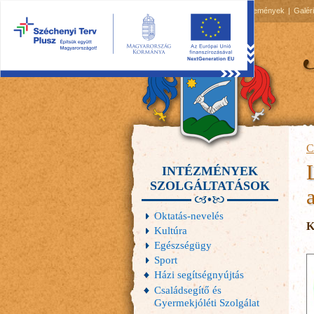
2026.08.09, vasárnap
Hírek
Események
Galér
C
INTÉZMÉNYEK
SZOLGÁLTATÁSOK
Oktatás-nevelés
K
Kultúra
Egészségügy
Sport
Házi segítségnyújtás
Családsegítő és
Gyermekjóléti Szolgálat