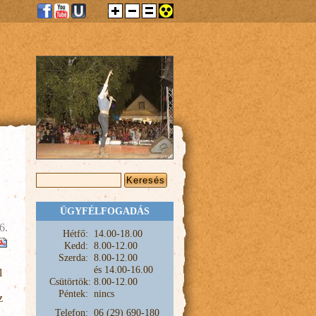
KERESÉS ŰRLAP
Keresés
ÜGYFÉLFOGADÁS
6.
Hétfő:
1
4.00-18.00
Kedd:
8.00-12.00
Szerda:
8.00-12.00
és
14.00-16.00
l
Csütörtök:
8.00-12.00
Péntek:
nincs
z
Telefon:
06 (29) 690-180