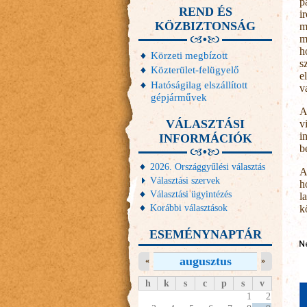
p
REND ÉS
i
KÖZBIZTONSÁG
m
m
h
Körzeti megbízott
s
Közterület-felügyelő
e
Hatóságilag elszállított
v
gépjárművek
A
VÁLASZTÁSI
v
i
INFORMÁCIÓK
b
2026. Országgyűlési választás
A
Választási szervek
h
Választási ügyintézés
l
Korábbi választások
k
ESEMÉNYNAPTÁR
augusztus
«
»
h
k
s
c
p
s
v
1
2