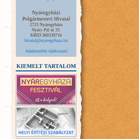
Nyáregyházi
Polgármesteri Hivatal
2723 Nyáregyháza
Nyáry Pál út 35.
KRID:300339716
hivatal@nyaregyhaza.hu
Adatkezelési tájékoztató
KIEMELT TARTALOM