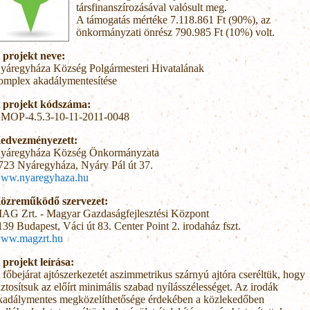
társfinanszírozásával valósult meg.
A támogatás mértéke 7.118.861 Ft (90%), az
önkormányzati önrész 790.985 Ft (10%) volt.
 projekt neve:
yáregyháza Község Polgármesteri Hivatalának
omplex akadálymentesítése
 projekt kódszáma:
MOP-4.5.3-10-11-2011-0048
edvezményezett:
yáregyháza Község Önkormányzata
723 Nyáregyháza, Nyáry Pál út 37.
ww.nyaregyhaza.hu
özreműködő szervezet:
AG Zrt. - Magyar Gazdaságfejlesztési Központ
139 Budapest, Váci út 83. Center Point 2. irodaház fszt.
ww.magzrt.hu
 projekt leírása:
 főbejárat ajtószerkezetét aszimmetrikus szárnyú ajtóra cseréltük, hogy
iztosítsuk az előírt minimális szabad nyílásszélességet. Az irodák
kadálymentes megközelíthetősége érdekében a közlekedőben