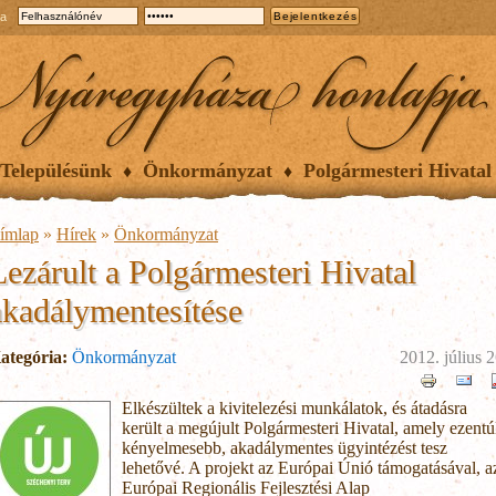
ia
Településünk
Önkormányzat
Polgármesteri Hivatal
ímlap
»
Hírek
»
Önkormányzat
Lezárult a Polgármesteri Hivatal
akadálymentesítése
ategória:
Önkormányzat
2012. július 2
Elkészültek a kivitelezési munkálatok, és átadásra
került a megújult Polgármesteri Hivatal, amely ezentú
kényelmesebb, akadálymentes ügyintézést tesz
lehetővé. A projekt az Európai Únió támogatásával, a
Európai Regionális Fejlesztési Alap