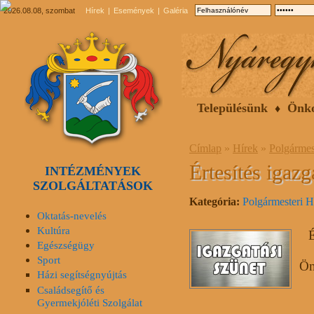
2026.08.08, szombat
Hírek
Események
Galéria
Településünk
Önk
Címlap
»
Hírek
»
Polgármes
Értesítés igazg
INTÉZMÉNYEK
SZOLGÁLTATÁSOK
Kategória:
Polgármesteri H
Oktatás-nevelés
Kultúra
É
Egészségügy
Sport
Ön
Házi segítségnyújtás
Családsegítő és
Gyermekjóléti Szolgálat