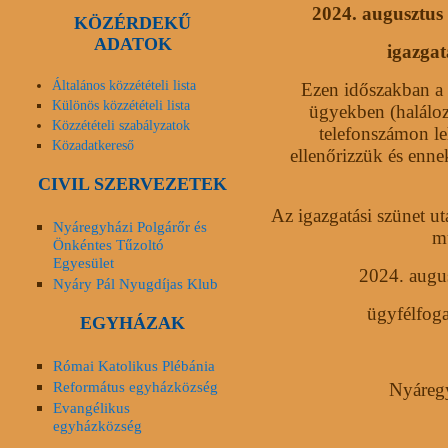
2024. augusztus 
KÖZÉRDEKŰ
ADATOK
igazgatá
Általános közzétételi lista
Ezen időszakban a h
Különös közzétételi lista
ügyekben (haláloz
Közzétételi szabályzatok
telefonszámon le
Közadatkereső
ellenőrizzük és enne
CIVIL SZERVEZETEK
Az igazgatási szünet ut
Nyáregyházi Polgárőr és
m
Önkéntes Tűzoltó
Egyesület
2024. augus
Nyáry Pál Nyugdíjas Klub
ügyfélfoga
EGYHÁZAK
Római Katolikus Plébánia
Református egyházközség
Nyáregy
Evangélikus
egyházközség