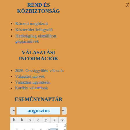
REND ÉS
Z
KÖZBIZTONSÁG
Körzeti megbízott
Közterület-felügyelő
Hatóságilag elszállított
gépjárművek
VÁLASZTÁSI
INFORMÁCIÓK
2026. Országgyűlési választás
Választási szervek
Választási ügyintézés
Korábbi választások
ESEMÉNYNAPTÁR
augusztus
«
»
h
k
s
c
p
s
v
1
2