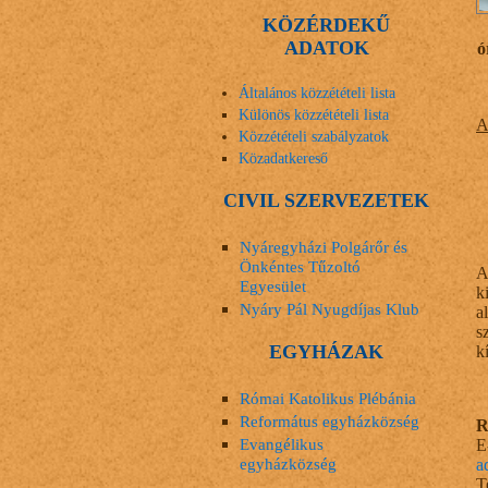
KÖZÉRDEKŰ
ADATOK
ó
Általános közzétételi lista
Különös közzétételi lista
A
Közzétételi szabályzatok
Közadatkereső
CIVIL SZERVEZETEK
Nyáregyházi Polgárőr és
Önkéntes Tűzoltó
A
Egyesület
k
Nyáry Pál Nyugdíjas Klub
a
s
EGYHÁZAK
k
Római Katolikus Plébánia
Református egyházközség
R
Evangélikus
E
egyházközség
a
T