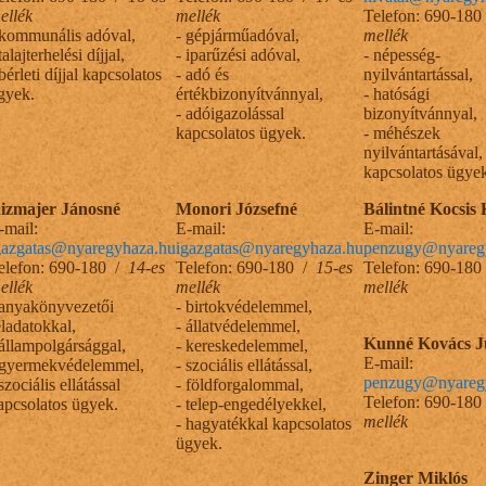
ellék
mellék
Telefon: 690-18
 kommunális adóval,
- gépjárműadóval,
mellék
talajterhelési díjjal,
- iparűzési adóval,
- népesség-
 bérleti díjjal kapcsolatos
- adó és
nyilvántartással,
gyek.
értékbizonyítvánnyal,
- hatósági
- adóigazolással
bizonyítvánnyal,
kapcsolatos ügyek.
- méhészek
nyilvántartásával,
kapcsolatos ügye
izmajer Jánosné
Monori Józsefné
Bálintné Kocsis 
-mail:
E-mail:
E-mail:
gazgatas@nyaregyhaza.hu
igazgatas@nyaregyhaza.hu
penzugy@nyareg
elefon: 690-180 /
14-es
Telefon: 690-180 /
15-es
Telefon: 690-18
ellék
mellék
mellék
 anyakönyvezetői
- birtokvédelemmel,
eladatokkal,
- állatvédelemmel,
Kunné Kovács J
 állampolgársággal,
- kereskedelemmel,
E-mail:
 gyermekvédelemmel,
- szociális ellátással,
penzugy@nyareg
 szociális ellátással
- földforgalommal,
Telefon: 690-18
apcsolatos ügyek.
- telep-engedélyekkel,
mellék
- hagyatékkal kapcsolatos
ügyek.
Zinger Miklós