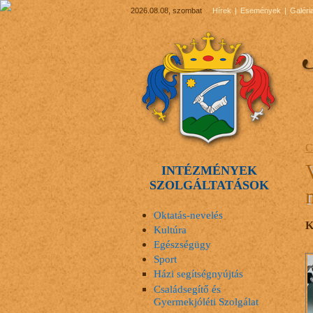
2026.08.08, szombat
Hírek
Események
Galéri
C
INTÉZMÉNYEK
SZOLGÁLTATÁSOK
Oktatás-nevelés
K
Kultúra
Egészségügy
Sport
Házi segítségnyújtás
Családsegítő és
Gyermekjóléti Szolgálat