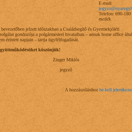
E-mail:
jegyzo@nyaregyh
Telefon: 690-18
mellék
 bevezetőben jelzett időszakban a Családsegítő és Gyermekjóléti
zolgálat gondozója a polgármesteri hivatalban – annak home office álta
em érintett napjain – tartja ügyfélfogadását.
gyüttműködésüket köszönjük!
Zinger Miklós
jegyző
A hozzászóláshoz
be kell jelentkezn