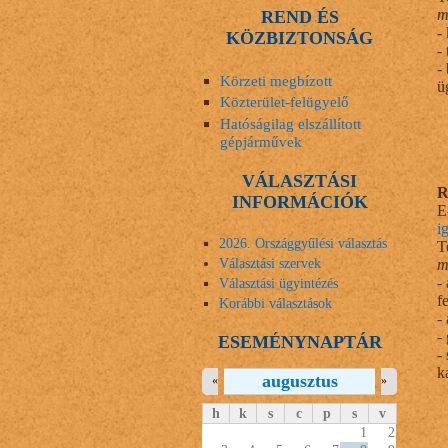
m
REND ÉS
-
KÖZBIZTONSÁG
- 
-
Körzeti megbízott
ü
Közterület-felügyelő
Hatóságilag elszállított
gépjárművek
VÁLASZTÁSI
R
INFORMÁCIÓK
E
i
2026. Országgyűlési választás
T
Választási szervek
m
-
Választási ügyintézés
f
Korábbi választások
-
-
ESEMÉNYNAPTÁR
-
k
augusztus
«
»
h
k
s
c
p
s
v
1
2