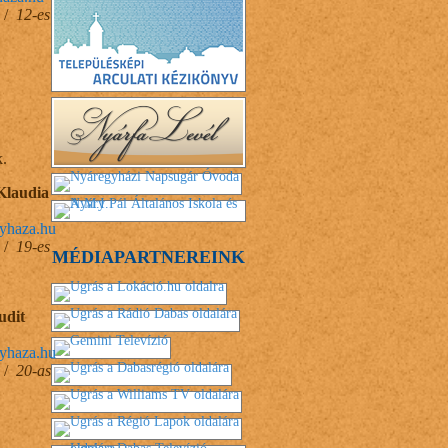
0 /
12-es
k.
Klaudia
yhaza.hu
0 /
19-es
MÉDIAPARTNEREINK
udit
yhaza.hu
0 /
20-as