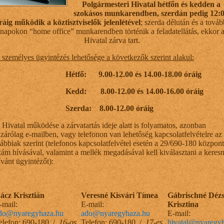
Polgármesteri Hivatal hétfőn és kedden a
szokásos munkarendben, szerdán pedig 12:
ráig működik a köztisztviselők jelenlétével
; szerda délután és a továb
napokon “home office” munkarendben történik a feladatellátás, ekkor 
Hivatal zárva tart.
 személyes ügyintézés lehetősége a következők szerint alakul:
Hétfő: 9.00-12.00 és 14.00-18.00 óráig
Kedd: 8.00-12.00 és 14.00-16.00 óráig
Szerda: 8.00-12.00 óráig
 Hivatal működése a zárvatartás ideje alatt is folyamatos, azonban
izárólag e-mailben, vagy telefonon van lehetőség kapcsolatfelvételre az
lábbiak szerint (telefonos kapcsolatfelvétel esetén a 29/690-180 központ
zám hívásával, valamint a mellék megadásával kell kiválasztani a keresn
ívánt ügyintézőt):
ácz Krisztián
Veresné Kisvári Tímea
Gábrischné Dézs
-mail:
E-mail:
Krisztina
do@nyaregyhaza.hu
ado@nyaregyhaza.hu
E-mail:
elefon: 690-180 /
16-os
Telefon: 690-180 /
17-es
hivatal@nyaregy