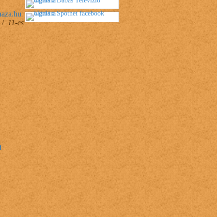
aza.hu
0 /
11-es
l
i