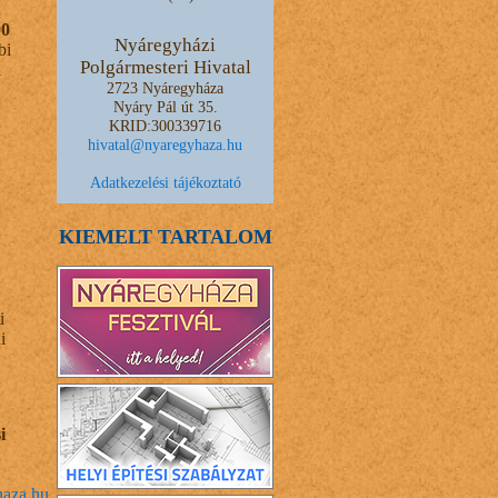
00
Nyáregyházi
bi
Polgármesteri Hivatal
a
2723 Nyáregyháza
Nyáry Pál út 35.
KRID:300339716
hivatal@nyaregyhaza.hu
Adatkezelési tájékoztató
KIEMELT TARTALOM
i
i
i
haza.hu