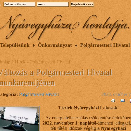
a
Településünk
Önkormányzat
Polgármesteri Hivatal
ímlap
»
Hírek
»
Polgármesteri Hivatal
Változás a Polgármesteri Hivatal
munkarendjében
ategória:
Polgármesteri Hivatal
2022. október 2
Tisztelt Nyáregyházi Lakosok!
Az energiafelhasználás csökkentése érdekébe
2022. november 1. napjától
-átmeneti jelleggel,
téli fűtési időszak végéig-
a Nyáregyházi