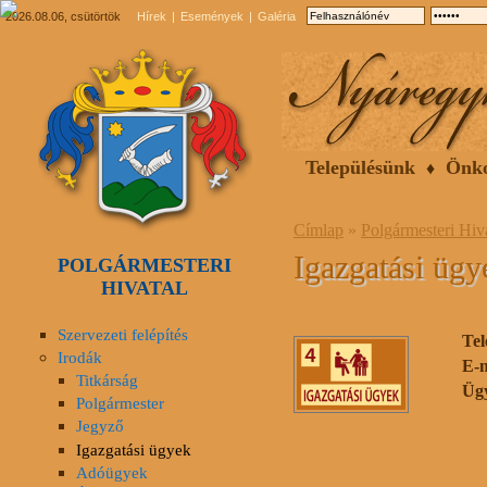
2026.08.06, csütörtök
Hírek
Események
Galéria
Településünk
Önk
Címlap
»
Polgármesteri Hiv
Igazgatási ügy
POLGÁRMESTERI
HIVATAL
Szervezeti felépítés
Tel
Irodák
E-
Titkárság
Ügy
Polgármester
Jegyző
Igazgatási ügyek
Adóügyek