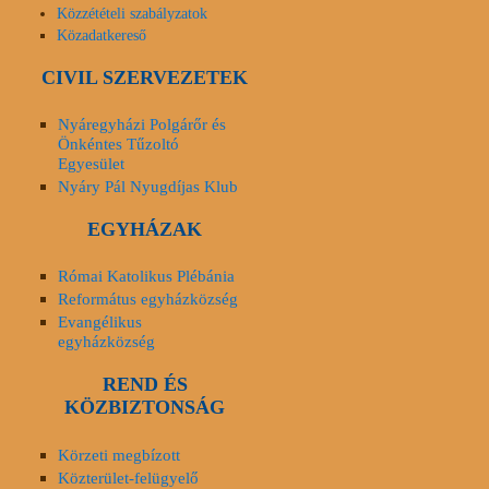
Közzétételi szabályzatok
Közadatkereső
CIVIL SZERVEZETEK
Nyáregyházi Polgárőr és
Önkéntes Tűzoltó
Egyesület
Nyáry Pál Nyugdíjas Klub
EGYHÁZAK
Római Katolikus Plébánia
Református egyházközség
Evangélikus
egyházközség
REND ÉS
KÖZBIZTONSÁG
Körzeti megbízott
Közterület-felügyelő