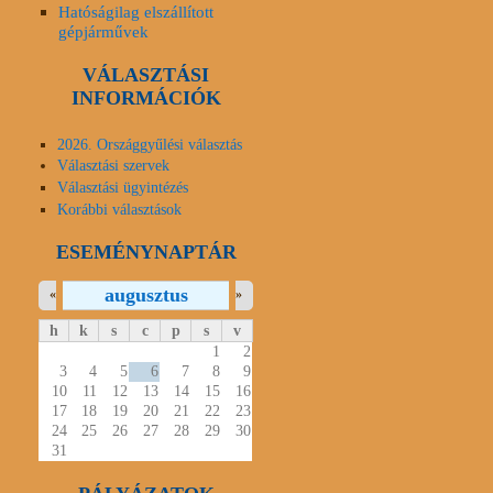
Hatóságilag elszállított
gépjárművek
VÁLASZTÁSI
INFORMÁCIÓK
2026. Országgyűlési választás
Választási szervek
Választási ügyintézés
Korábbi választások
ESEMÉNYNAPTÁR
augusztus
«
»
h
k
s
c
p
s
v
1
2
3
4
5
6
7
8
9
10
11
12
13
14
15
16
17
18
19
20
21
22
23
24
25
26
27
28
29
30
31