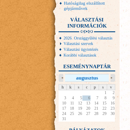
Hatóságilag elszállított
gépjárművek
VÁLASZTÁSI
INFORMÁCIÓK
2026. Országgyűlési választás
Választási szervek
Választási ügyintézés
Korábbi választások
ESEMÉNYNAPTÁR
augusztus
«
»
h
k
s
c
p
s
v
1
2
3
4
5
6
7
8
9
10
11
12
13
14
15
16
17
18
19
20
21
22
23
24
25
26
27
28
29
30
31