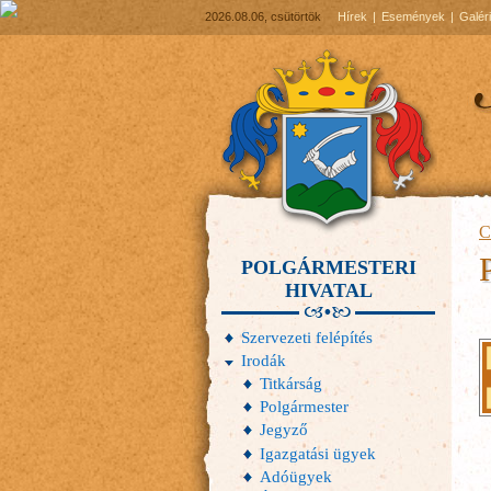
2026.08.06, csütörtök
Hírek
Események
Galér
C
POLGÁRMESTERI
HIVATAL
Szervezeti felépítés
Irodák
Titkárság
Polgármester
Jegyző
Igazgatási ügyek
Adóügyek