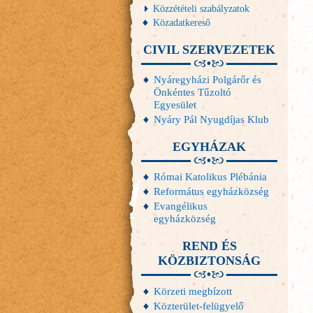
Közzétételi szabályzatok
Közadatkereső
CIVIL SZERVEZETEK
Nyáregyházi Polgárőr és
Önkéntes Tűzoltó
Egyesület
Nyáry Pál Nyugdíjas Klub
EGYHÁZAK
Római Katolikus Plébánia
Református egyházközség
Evangélikus
egyházközség
REND ÉS
KÖZBIZTONSÁG
Körzeti megbízott
Közterület-felügyelő