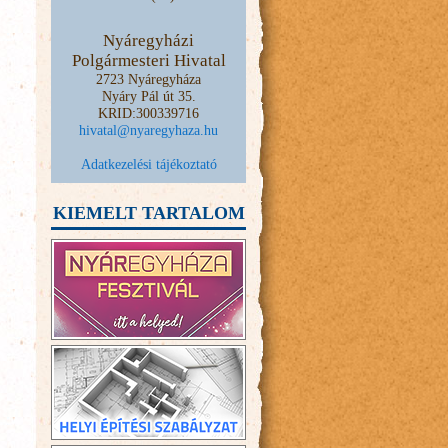
Nyáregyházi
Polgármesteri Hivatal
2723 Nyáregyháza
Nyáry Pál út 35.
KRID:300339716
hivatal@nyaregyhaza.hu
Adatkezelési tájékoztató
KIEMELT TARTALOM