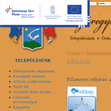
2026.08.09, vasárnap
Hírek
Események
Galéria
Településünk
Önk
Címlap
»
Településünk
Időjárás
TELEPÜLÉSÜNK
Elhelyezkedés, alapadatok
Községünk története
Pillanatnyi időjárási 
A Nyáry család története
Nyáry Pál
Schodelné Klein Rozália
Látnivalók,
nevezetességek
Képgaléria