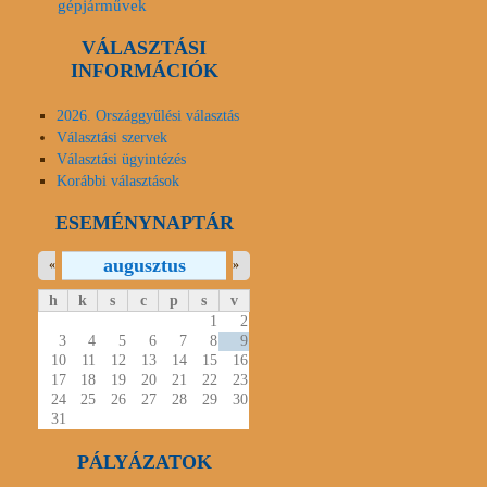
gépjárművek
VÁLASZTÁSI
INFORMÁCIÓK
2026. Országgyűlési választás
Választási szervek
Választási ügyintézés
Korábbi választások
ESEMÉNYNAPTÁR
augusztus
«
»
h
k
s
c
p
s
v
1
2
3
4
5
6
7
8
9
10
11
12
13
14
15
16
17
18
19
20
21
22
23
24
25
26
27
28
29
30
31
PÁLYÁZATOK