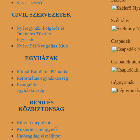
Közadatkereső
CIVIL SZERVEZETEK
Szélirány
Nyáregyházi Polgárőr és
Önkéntes Tűzoltó
Egyesület
Csapadék
Nyáry Pál Nyugdíjas Klub
EGYHÁZAK
Csapadékinten
Római Katolikus Plébánia
Református egyházközség
Légnyomás
Evangélikus
egyházközség
REND ÉS
KÖZBIZTONSÁG
Körzeti megbízott
Közterület-felügyelő
Hatóságilag elszállított