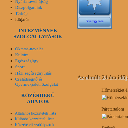
NyárfaLevél újság
Díszpolgáraink
Térkép
Időjárás
INTÉZMÉNYEK
SZOLGÁLTATÁSOK
Oktatás-nevelés
Kultúra
Egészségügy
Sport
Házi segítségnyújtás
Az elmúlt 24 óra időj
Családsegítő és
Gyermekjóléti Szolgálat
Hőmérséklet é
KÖZÉRDEKŰ
ADATOK
Páratartalom
Általános közzétételi lista
Különös közzétételi lista
Közzétételi szabályzatok
Szélerő