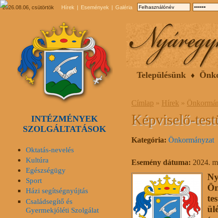
2026.08.06, csütörtök
Hírek
Események
Galéria
Településünk
Önk
Címlap
»
Hírek
»
Önkormán
Képviselő-testü
INTÉZMÉNYEK
SZOLGÁLTATÁSOK
Kategória:
Önkormányzat
Oktatás-nevelés
Kultúra
Esemény dátuma:
2024. m
Egészségügy
Ny
Sport
Ön
Házi segítségnyújtás
te
Családsegítő és
ül
Gyermekjóléti Szolgálat