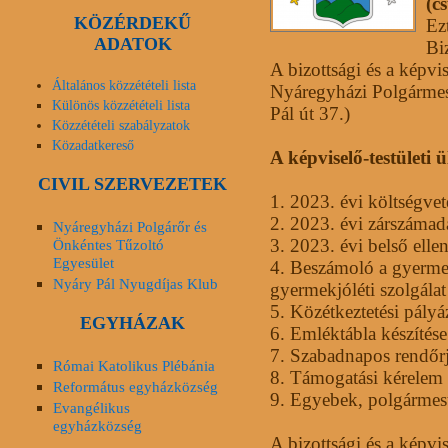
(c
KÖZÉRDEKŰ
Ez
ADATOK
Biz
A bizottsági és a képvis
Általános közzétételi lista
Nyáregyházi Polgármest
Különös közzétételi lista
Pál út 37.)
Közzétételi szabályzatok
Közadatkereső
A képviselő-testületi 
CIVIL SZERVEZETEK
1.
2023. évi költségve
2.
2023. évi zárszámad
Nyáregyházi Polgárőr és
3.
2023. évi belső ellen
Önkéntes Tűzoltó
Egyesület
4.
Beszámoló a gyerme
Nyáry Pál Nyugdíjas Klub
gyermekjóléti szolgála
5.
Közétkeztetési pályáz
EGYHÁZAK
6.
Emléktábla készítése
7.
Szabadnapos rendőrj
Római Katolikus Plébánia
8.
Támogatási kérelem
Református egyházközség
9.
Egyebek, polgármester
Evangélikus
egyházközség
A bizottsági és a képvi