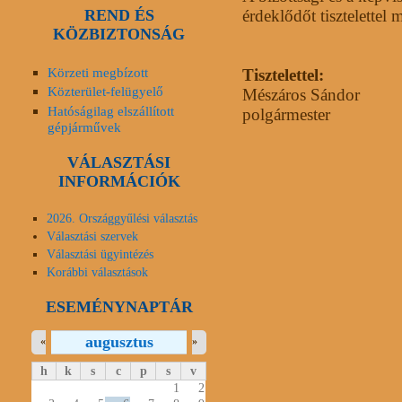
REND ÉS
érdeklődőt tisztelettel
KÖZBIZTONSÁG
Körzeti megbízott
Tisztelettel:
Közterület-felügyelő
Mészáros Sándor
Hatóságilag elszállított
polgármester
gépjárművek
VÁLASZTÁSI
INFORMÁCIÓK
2026. Országgyűlési választás
Választási szervek
Választási ügyintézés
Korábbi választások
ESEMÉNYNAPTÁR
augusztus
«
»
h
k
s
c
p
s
v
1
2