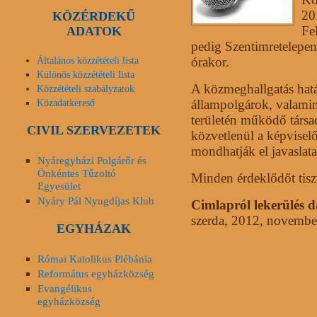
20
KÖZÉRDEKŰ
Fe
ADATOK
pedig Szentimretelepen 
órakor.
Általános közzétételi lista
Különös közzétételi lista
A közmeghallgatás határ
Közzétételi szabályzatok
Közadatkereső
állampolgárok, valamin
területén működő társad
CIVIL SZERVEZETEK
közvetlenül a képviselő
mondhatják el javaslata
Nyáregyházi Polgárőr és
Önkéntes Tűzoltó
Minden érdeklődőt tiszt
Egyesület
Nyáry Pál Nyugdíjas Klub
Cimlapról lekerülés 
szerda, 2012, novembe
EGYHÁZAK
Római Katolikus Plébánia
Református egyházközség
Evangélikus
egyházközség