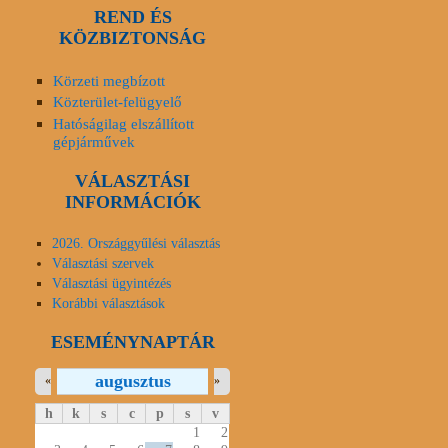
REND ÉS
KÖZBIZTONSÁG
Körzeti megbízott
Közterület-felügyelő
Hatóságilag elszállított
gépjárművek
VÁLASZTÁSI
INFORMÁCIÓK
2026. Országgyűlési választás
Választási szervek
Választási ügyintézés
Korábbi választások
ESEMÉNYNAPTÁR
augusztus
«
»
h
k
s
c
p
s
v
1
2