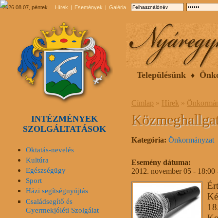
2026.08.07, péntek
Hírek
Események
Galéria
Településünk
Önk
Címlap
»
Hírek
»
Önkormán
Közmeghallgat
INTÉZMÉNYEK
SZOLGÁLTATÁSOK
Kategória:
Önkormányzat
Oktatás-nevelés
Kultúra
Esemény dátuma:
Egészségügy
2012. november 05 - 18:00
Sport
Ér
Házi segítségnyújtás
Ké
Családsegítő és
18
Gyermekjóléti Szolgálat
Ko