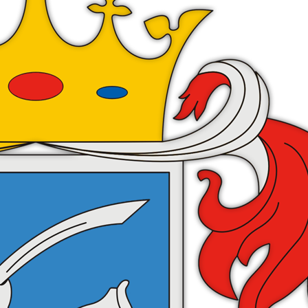
Nyáregyházi
Polgármesteri Hivatal
2723 Nyáregyháza
Nyáry Pál út 35.
KRID:300339716
hivatal@nyaregyhaza.hu
Adatkezelési tájékoztató
KIEMELT TARTALOM