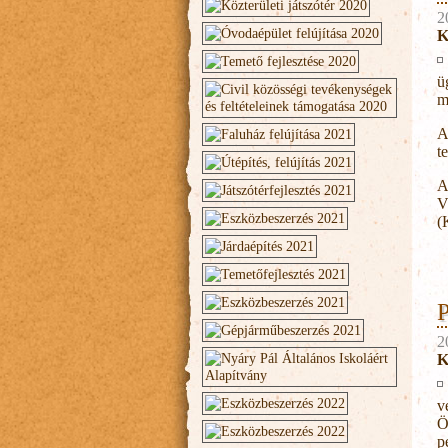
2
K
ü
m
A
t
A
V
(
P
2
K
v
Ö
p