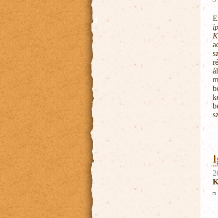
E
i
K
a
s
r
á
m
b
k
b
s
I
2
K
		Értesít