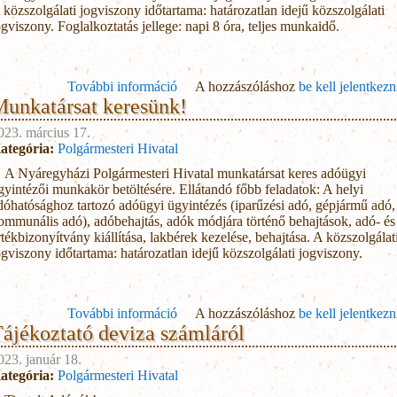
 közszolgálati jogviszony időtartama: határozatlan idejű közszolgálati
ogviszony. Foglalkoztatás jellege: napi 8 óra, teljes munkaidő.
További információ
A hozzászóláshoz
Pénzügyi vezetőt keresünk! tarta
be kell jelentkezn
unkatársat keresünk!
kapcsol
023. március 17.
ategória:
Polgármesteri Hivatal
A Nyáregyházi Polgármesteri Hivatal munkatársat keres adóügyi
gyintézői munkakör betöltésére. Ellátandó főbb feladatok: A helyi
dóhatósághoz tartozó adóügyi ügyintézés (iparűzési adó, gépjármű adó,
ommunális adó), adóbehajtás, adók módjára történő behajtások, adó- és
rtékbizonyítvány kiállítása, lakbérek kezelése, behajtása. A közszolgálat
ogviszony időtartama: határozatlan idejű közszolgálati jogviszony.
További információ
A hozzászóláshoz
Munkatársat keresünk! tarta
be kell jelentkezn
ájékoztató deviza számláról
kapcsol
023. január 18.
ategória:
Polgármesteri Hivatal