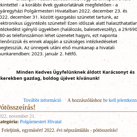
ekintettel - a korábbi évek gyakorlatának megfelelően - a 
yáregyházi Polgármesteri Hivatalban 2022. december 23. és 
022. december 31. között igazgatási szünetet tartunk, az 
lektronikus ügyintézés szünetel! 
Ezen időszak alatt halaszthatatlan
ntézkedést igényló ügyekben (halálozás, balesetveszély), a 29/69
80-as telefonszámon lehet üzenetet hagyni, ezt naponta 
ellenőrizzük és ennek alapján a szükséges intézkedéseket 
egtesszük. 
Az ünnepek utáni első munkanap a hivatali 
unkarendben: 2023. január 2. hétfő.
Minden Kedves Ügyfelünknek áldott Karácsonyt és 
ikerekben gazdag, boldog újévet kívánunk!
További információ
Igazgatási szünet a Polgármesteri Hiva
A hozzászóláshoz
be kell jelentkezn
ótösszeírás!
tartalommal kapcsol
022. november 21.
ategória:
Polgármesteri Hivatal
Feleljünk, egymásért! 2022. évi népszámlálás - pótösszeírás!