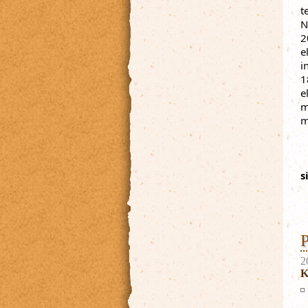
t
N
2
e
i
1
m
m
s
P
2
K