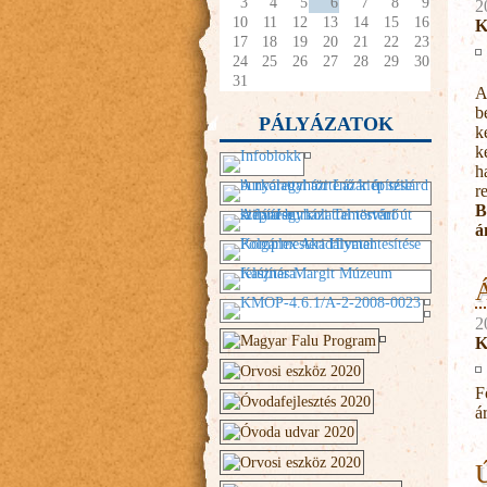
3
4
5
6
7
8
9
2
10
11
12
13
14
15
16
K
17
18
19
20
21
22
23
24
25
26
27
28
29
30
31
A
b
PÁLYÁZATOK
k
k
h
r
B
á
Á
2
K
F
á
Ú