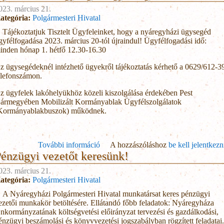
023. március 21.
ategória:
Polgármesteri Hivatal
Tájékoztatjuk Tisztelt Ügyfeleinket, hogy a nyáregyházi ügysegéd
gyfélfogadása 2023. március 20-tól újraindul! Ügyfélfogadási idő:
inden hónap 1. hétfő 12.30-16.30
z ügysegédeknél intézhető ügyekről tájékoztatás kérhető a 0629/612-3
elefonszámon.
z ügyfelek lakóhelyükhöz közeli kiszolgálása érdekében Pest
ármegyében Mobilizált Kormányablak Ügyfélszolgálatok
Kormányablakbuszok) működnek.
További információ
A hozzászóláshoz
Újraindul az ügysegéd ügyfélo
be kell jelentkezn
énzügyi vezetőt keresünk!
tartalommal kapcsol
023. március 21.
ategória:
Polgármesteri Hivatal
A Nyáregyházi Polgármesteri Hivatal munkatársat keres pénzügyi
ezetői munkakör betöltésére. Ellátandó főbb feladatok: Nyáregyháza
nkormányzatának költségvetési előirányzat tervezési és gazdálkodási,
énzügyi beszámolási és könyvvezetési jogszabályban rögzített feladatai.