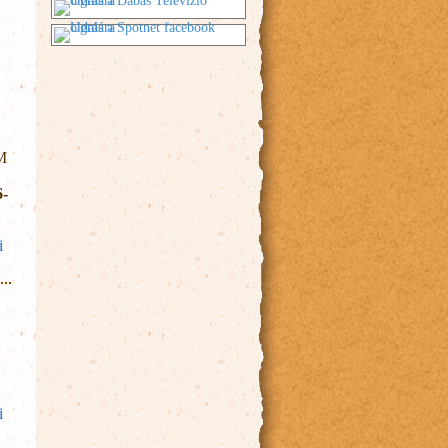
IM
6-
ásáról
i
atosan
tétele
i
atosan