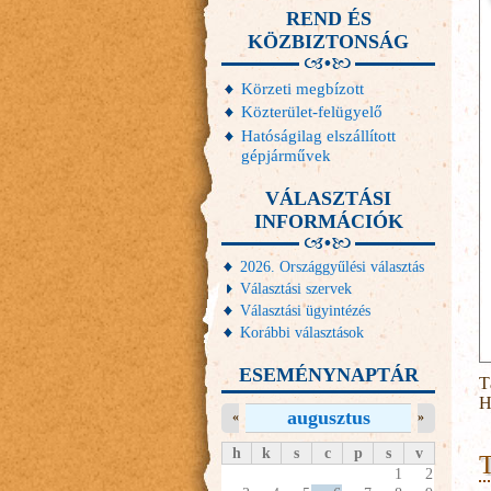
REND ÉS
KÖZBIZTONSÁG
Körzeti megbízott
Közterület-felügyelő
Hatóságilag elszállított
gépjárművek
VÁLASZTÁSI
INFORMÁCIÓK
2026. Országgyűlési választás
Választási szervek
Választási ügyintézés
Korábbi választások
ESEMÉNYNAPTÁR
T
H
augusztus
«
»
h
k
s
c
p
s
v
T
1
2