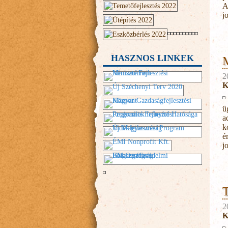
A
j
HASZNOS LINKEK
M
2
K
ü
a
k
é
j
T
2
K