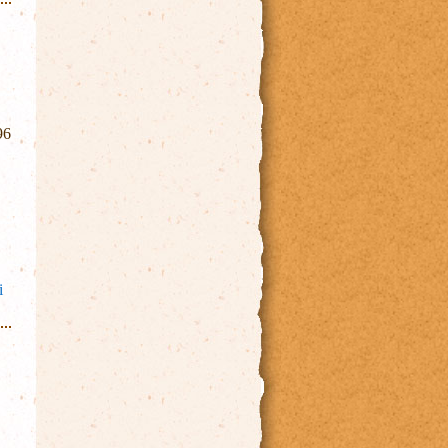
96
gadása
i
atosan