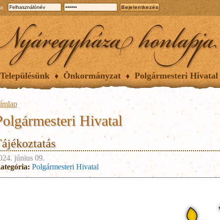
ia
Településünk
Önkormányzat
Polgármesteri Hivatal
ímlap
Polgármesteri Hivatal
ájékoztatás
024. június 09.
ategória:
Polgármesteri Hivatal