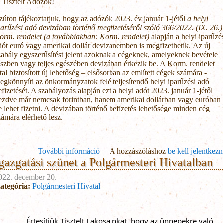
Tisztelt Adózók!
zúton tájékoztatjuk, hogy az adózók 2023. év január 1-jétől
a helyi
parűzési adó devizában történő megfizetéséről szóló 366/2022. (IX. 26.)
orm. rendelet (a továbbiakban: Korm. rendelet)
alapján a helyi iparűzé
dót euró vagy amerikai dollár devizanemben is megfizethetik. Az új
zabály egyszerűsítést jelent azoknak a cégeknek, amelyeknek bevétele
észben vagy teljes egészében devizában érkezik be. A Korm. rendelet
ltal biztosított új lehetőség – elsősorban az említett cégek számára -
egkönnyíti az önkormányzatok felé teljesítendő helyi iparűzési adó
efizetését. A szabályozás alapján ezt a helyi adót 2023. január 1-jétől
ezdve már nemcsak forintban, hanem amerikai dollárban vagy euróban 
e lehet fizetni. A devizában történő befizetés lehetősége minden cég
zámára elérhető lesz.
További információ
A hozzászóláshoz
Tájékoztató deviza számláról tarta
be kell jelentkezn
gazgatási szünet a Polgármesteri Hivatalban
kapcsol
022. december 20.
ategória:
Polgármesteri Hivatal
jük Tisztelt Lakosainkat, hogy az ünnepekre való 