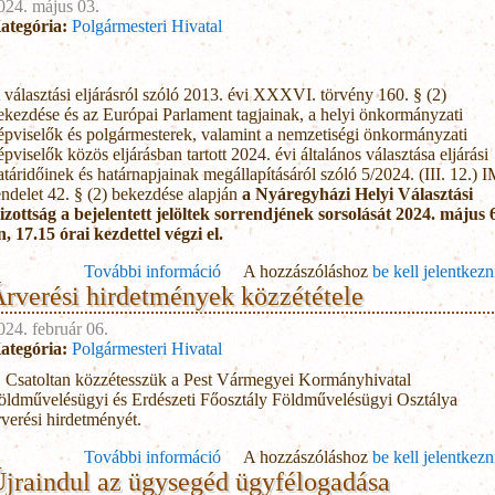
024. május 03.
ategória:
Polgármesteri Hivatal
 választási eljárásról szóló 2013. évi XXXVI. törvény 160. § (2)
ekezdése és az Európai Parlament tagjainak, a helyi önkormányzati
épviselők és polgármesterek, valamint a nemzetiségi önkormányzati
épviselők közös eljárásban tartott 2024. évi általános választása eljárási
atáridőinek és határnapjainak megállapításáról szóló 5/2024. (III. 12.) 
endelet 42. § (2) bekezdése alapján
a Nyáregyházi Helyi Választási
izottság a bejelentett jelöltek sorrendjének sorsolását 2024. május 
n, 17.15 órai kezdettel végzi el.
További információ
A hozzászóláshoz
Tájékoztatás jelöltek sorsol
be kell jelentkezn
rverési hirdetmények közzététele
tartalommal kapcsol
024. február 06.
ategória:
Polgármesteri Hivatal
Csatoltan közzétesszük a Pest Vármegyei Kormányhivatal
öldművelésügyi és Erdészeti Főosztály Földművelésügyi Osztálya
rverési hirdetményét.
További információ
A hozzászóláshoz
Árverési hirdetmények közzé
be kell jelentkezn
jraindul az ügysegéd ügyfélogadása
tartalommal kapcsol