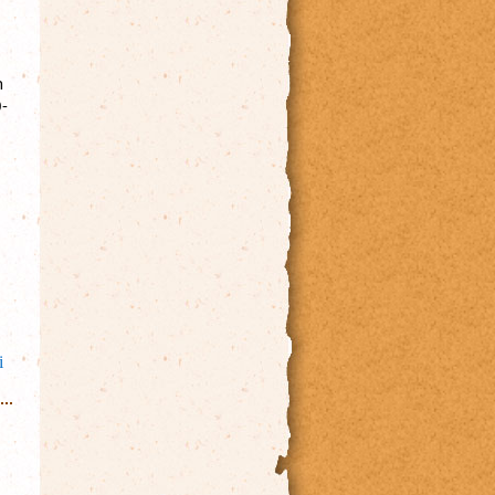
 
0-
talban
i
atosan