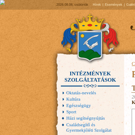
2026.08.06, csütörtök
Hírek
Események
Galér
C
INTÉZMÉNYEK
SZOLGÁLTATÁSOK
T
Oktatás-nevelés
2
Kultúra
K
Egészségügy
Sport
Házi segítségnyújtás
Családsegítő és
Gyermekjóléti Szolgálat