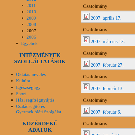
2011
Csatolmány
2010
2009
2007. április 17.
2008
Csatolmány
2007
2006
2007. március 13.
Egyebek
Csatolmány
INTÉZMÉNYEK
SZOLGÁLTATÁSOK
2007. február 27.
Oktatás-nevelés
Csatolmány
Kultúra
Egészségügy
2007. február 13.
Sport
Házi segítségnyújtás
Csatolmány
Családsegítő és
Gyermekjóléti Szolgálat
2007. február 6.
KÖZÉRDEKŰ
Csatolmány
ADATOK