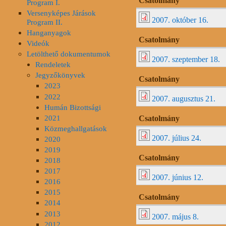
Csatolmány
Program I.
Versenyképes Járások
2007. október 16.
Program II.
Hanganyagok
Csatolmány
Videók
Letölthető dokumentumok
2007. szeptember 18.
Rendeletek
Jegyzőkönyvek
Csatolmány
2023
2022
2007. augusztus 21.
Humán Bizottsági
2021
Csatolmány
Közmeghallgatások
2007. július 24.
2020
2019
Csatolmány
2018
2017
2007. június 12.
2016
2015
Csatolmány
2014
2013
2007. május 8.
2012