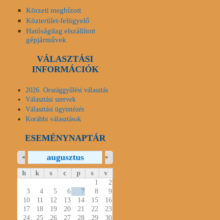
Körzeti megbízott
Közterület-felügyelő
Hatóságilag elszállított
gépjárművek
VÁLASZTÁSI
INFORMÁCIÓK
2026. Országgyűlési választás
Választási szervek
Választási ügyintézés
Korábbi választások
ESEMÉNYNAPTÁR
augusztus
«
»
h
k
s
c
p
s
v
1
2
3
4
5
6
7
8
9
10
11
12
13
14
15
16
17
18
19
20
21
22
23
24
25
26
27
28
29
30