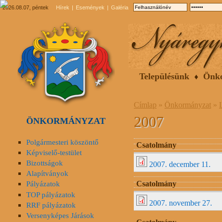
2026.08.07, péntek
Hírek
Események
Galéria
Településünk
Önk
Címlap
»
Önkormányzat
»
2007
ÖNKORMÁNYZAT
Polgármesteri köszöntő
Csatolmány
Képviselő-testület
Bizottságok
2007. december 11.
Alapítványok
Csatolmány
Pályázatok
TOP pályázatok
2007. november 27.
RRF pályázatok
Versenyképes Járások