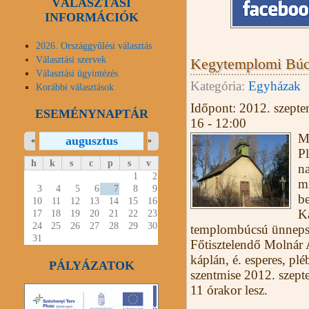
VÁLASZTÁSI
INFORMÁCIÓK
2026. Országgyűlési választás
Választási szervek
Kegytemplomi Búc
Választási ügyintézés
Kategória:
Egyházak
Korábbi választások
Időpont:
2012. szepte
ESEMÉNYNAPTÁR
16 - 12:00
M
augusztus
«
»
P
h
k
s
c
p
s
v
na
1
2
m
3
4
5
6
7
8
9
b
10
11
12
13
14
15
16
Ká
17
18
19
20
21
22
23
24
25
26
27
28
29
30
templombúcsú ünnepso
31
Főtisztelendő Molnár 
káplán, é. esperes, plé
PÁLYÁZATOK
szentmise 2012. szept
11 órakor lesz.