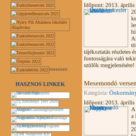
Időpont:
2013. április
20
ke
le
hi
Az
tö
tájékoztatás részletes 
fontosságára való tekin
szülők megjelenésére!
Mesemondó verseny
HASZNOS LINKEK
Kategória:
Önkormány
Időpont:
2013. április
A 
a 
m
20
ke