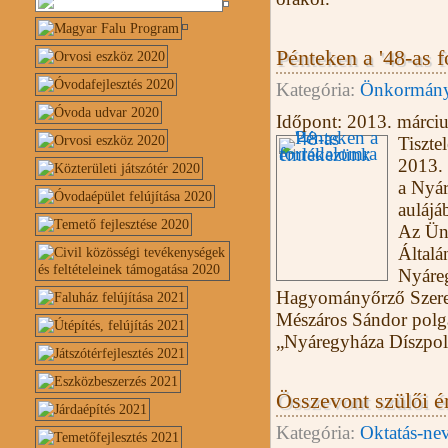
Pénteken a '48-as 
Kategória:
Önkormány
Időpont:
2013. márciu
Tiszte
2013. 
a Nyár
aulájá
Az Ün
Általá
Nyáreg
Hagyományőrző Szeret
Mészáros Sándor polgá
„Nyáregyháza Díszpol
Összevont szülői ér
Kategória:
Oktatás-nev