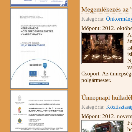
Megemlékezés az '
Kategória:
Önkormány
Időpont:
2012. októbe
A
án
is
is
N
v
Csoport. Az ünnepség
polgármester.
Ünnepnapi hulladék
Kategória:
Köztisztasá
Időpont:
2012. novem
Fe
ho