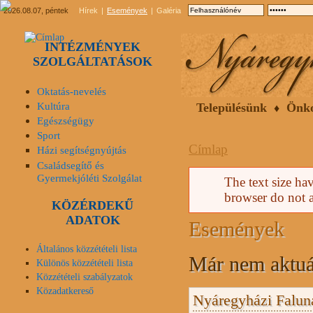
2026.08.07, péntek
Hírek
Események
Galéria
INTÉZMÉNYEK
SZOLGÁLTATÁSOK
Oktatás-nevelés
Kultúra
Településünk
Önk
Egészségügy
Sport
Címlap
Házi segítségnyújtás
Családsegítő és
Gyermekjóléti Szolgálat
Hibaüzenet
The text size ha
browser do not a
KÖZÉRDEKŰ
ADATOK
Események
Általános közzétételi lista
Már nem aktuá
Különös közzétételi lista
Közzétételi szabályzatok
Közadatkereső
Nyáregyházi Falun