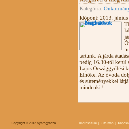
Kategória:
Önkormány
Időpont:
2013. június
Ti
la
já
Óv
ü
tartunk. A járda átadás
pedig 16.30-tól kerül
Lajos Országgyűlési k
Elnöke. Az óvoda dolg
és süteményekkel látjá
mindenkit!
Copyright © 2012 Nyaregyhaza
Impresszum
Site map
Kapcsol