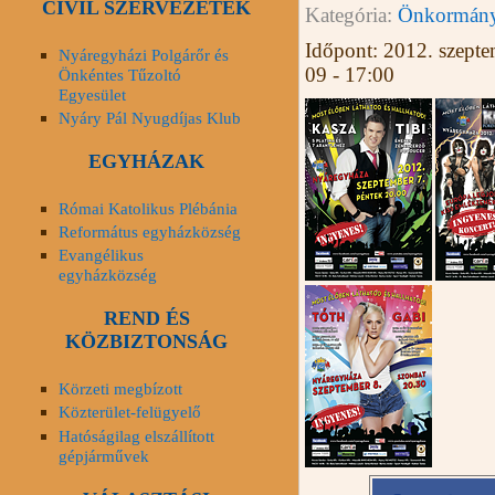
CIVIL SZERVEZETEK
Kategória:
Önkormány
Időpont:
2012. szepte
Nyáregyházi Polgárőr és
09 - 17:00
Önkéntes Tűzoltó
Egyesület
Nyáry Pál Nyugdíjas Klub
EGYHÁZAK
Római Katolikus Plébánia
Református egyházközség
Evangélikus
egyházközség
REND ÉS
KÖZBIZTONSÁG
Körzeti megbízott
Közterület-felügyelő
Hatóságilag elszállított
gépjárművek