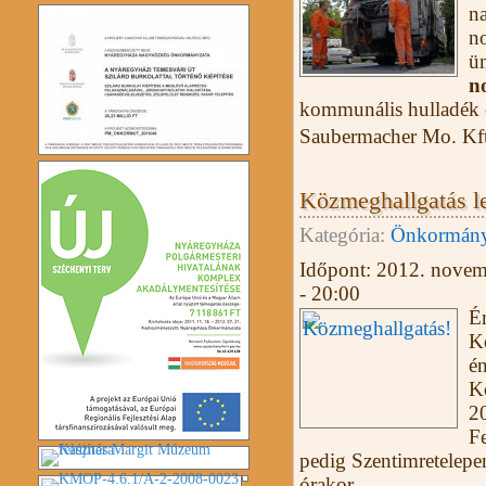
n
no
ün
n
kommunális hulladék el
Saubermacher Mo. Kft
Közmeghallgatás l
Kategória:
Önkormány
Időpont:
2012. novem
- 20:00
Ér
K
én
K
2
F
pedig Szentimretelepen
órakor.