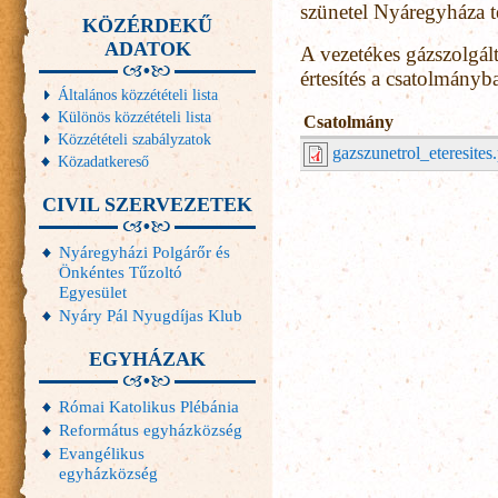
szünetel Nyáregyháza t
KÖZÉRDEKŰ
ADATOK
A vezetékes gázszolgált
értesítés a csatolmány
Általános közzétételi lista
Különös közzétételi lista
Csatolmány
Közzétételi szabályzatok
gazszunetrol_eteresites
Közadatkereső
CIVIL SZERVEZETEK
Nyáregyházi Polgárőr és
Önkéntes Tűzoltó
Egyesület
Nyáry Pál Nyugdíjas Klub
EGYHÁZAK
Római Katolikus Plébánia
Református egyházközség
Evangélikus
egyházközség