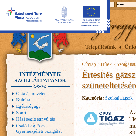
2026.08.07, péntek
Hírek
Események
Galéria
Településünk
Önk
Címlap
»
Hírek
»
Szolgálta
Értesítés gázsz
INTÉZMÉNYEK
SZOLGÁLTATÁSOK
szüneteltetésér
Oktatás-nevelés
Kategória:
Szolgáltatások
Kultúra
Egészségügy
Az
Sport
Ti
Házi segítségnyújtás
mu
Családsegítő és
Gyermekjóléti Szolgálat
8.