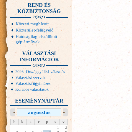
REND ÉS
KÖZBIZTONSÁG
Körzeti megbízott
Közterület-felügyelő
Hatóságilag elszállított
gépjárművek
VÁLASZTÁSI
INFORMÁCIÓK
2026. Országgyűlési választás
Választási szervek
Választási ügyintézés
Korábbi választások
ESEMÉNYNAPTÁR
augusztus
«
»
h
k
s
c
p
s
v
1
2